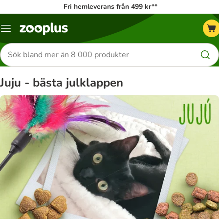
Fri hemleverans från 499 kr**
Katalogmeny
Sök
efter
produkter
Juju - bästa julklappen