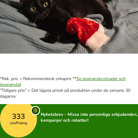
*Rek. pris = Rekommenderat cirkapris **
Se leveranskostnader och
leveranstid
"Tidigare pris" = Det lägsta priset på produkten under de senaste 30
dagarna
333
Nyhetsbrev - Missa inte personliga erbjudanden,
kampanjer och rabatter!
zooPoäng