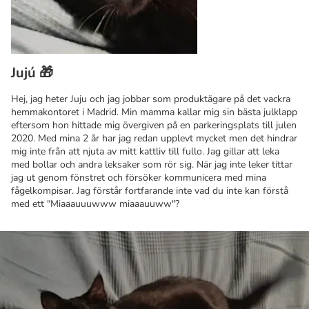
Jujú 🎁
Hej, jag heter Juju och jag jobbar som produktägare på det vackra
hemmakontoret i Madrid. Min mamma kallar mig sin bästa julklapp
eftersom hon hittade mig övergiven på en parkeringsplats till julen
2020. Med mina 2 år har jag redan upplevt mycket men det hindrar
mig inte från att njuta av mitt kattliv till fullo. Jag gillar att leka
med bollar och andra leksaker som rör sig. När jag inte leker tittar
jag ut genom fönstret och försöker kommunicera med mina
fågelkompisar. Jag förstår fortfarande inte vad du inte kan förstå
med ett "Miaaauuuwww miaaauuww"?