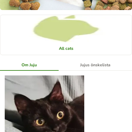
All cats
Om Juju
Jujus önskelista