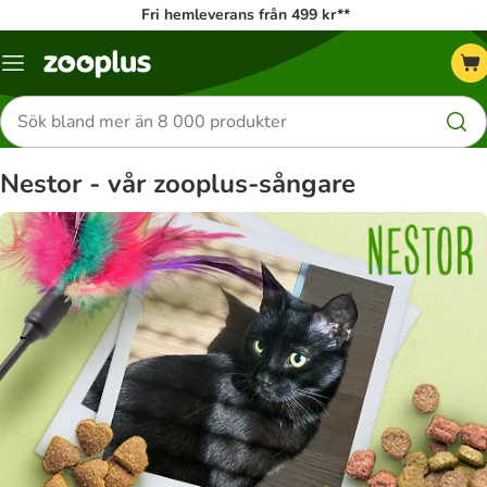
Fri hemleverans från 499 kr**
Katalogmeny
Sök
efter
produkter
Nestor - vår zooplus-sångare