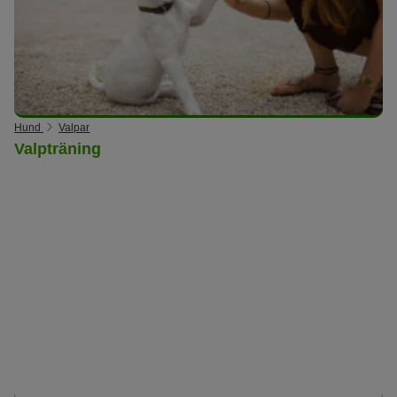
Hund
Valpar
Valpträning