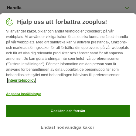
Handla
Välj land
Hjälp oss att förbättra zooplus!
Sverige / SE
Vi använder kakor, pixlar och andra teknologier ("cookies") på vår
webbplats. Vi använder viktiga kakor för att du ska kunna surfa och handla
på vår webbplats. Med ditt samtycke kan vi aktivera prestanda-, funktions-
Follow zooplus
och marknadsföringskakor för att förbättra din upplevelse på vår webbplats
och för att visa dig relevanta produkter och tjänster samt för att anpassa
annonser. Du kan göra ändringar när som helst i vårt preferenscenter
("Justera inställningar"). För mer information om den person som är
ansvarig för behandlingen av dina uppgifter, de personuppgifter som
behandlas och syftet med behandlingen hänvisas till preferenscenter.
integritetspolicy
Anpassa inställningar
Om oss
Karriär
Corporate Website
Om företaget
Villkor
Godkänn och fortsätt
Ångerblankett
Betalningssätt
Leverans
Dataskydd
zooplus Magasin utgiven av zooplus SE © zooplus SE 2026
Endast nödvändiga kakor