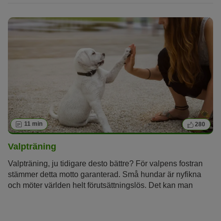
11 min
280
Valpträning
Valpträning, ju tidigare desto bättre? För valpens fostran
stämmer detta motto garanterad. Små hundar är nyfikna
och möter världen helt förutsättningslös. Det kan man
använda för att lära hunden på ett lekfullt – men också
konsekvent – sätt vad som förväntas av den.