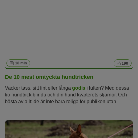
18 min
190
De 10 mest omtyckta hundtricken
Vacker tass, sitt fint eller fånga
godis
i luften? Med dessa
tio hundtrick blir du och din hund kvarterets stjärnor. Och
bästa av allt: de är inte bara roliga för publiken utan
utmanar också din hund mentalt och fysiskt.