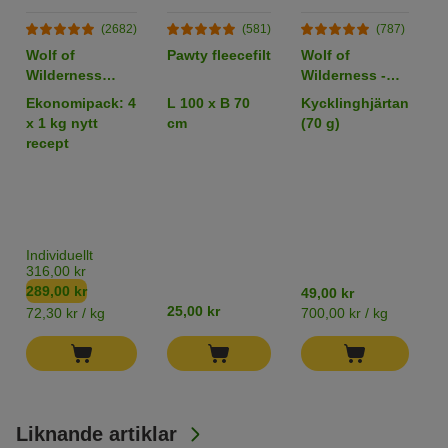
(2682)
(581)
(787)
Wolf of
Pawty fleecefilt
Wolf of
B
Wilderness
Wilderness -
W
Adult "Blue
RAW Snacks
W
Ekonomipack: 4
L 100 x B 70
Kycklinghjärtan
6
River" Lax
v
x 1 kg nytt
cm
(70 g)
b
(Bästsäljare)
recept
E
A
&
P
C
P
Individuellt
L
316,00 kr
289,00 kr
49,00 kr
1
25,00 kr
72,30 kr / kg
700,00 kr / kg
6
Liknande artiklar