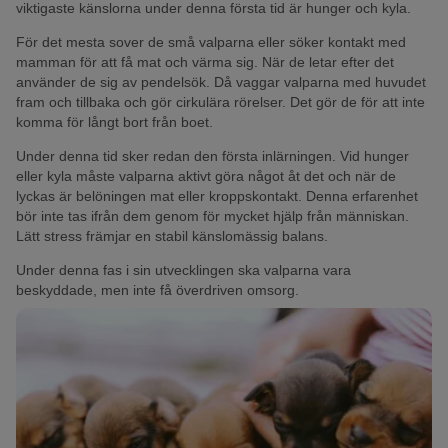
viktigaste känslorna under denna första tid är hunger och kyla.
För det mesta sover de små valparna eller söker kontakt med
mamman för att få mat och värma sig. När de letar efter det
använder de sig av pendelsök. Då vaggar valparna med huvudet
fram och tillbaka och gör cirkulära rörelser. Det gör de för att inte
komma för långt bort från boet.
Under denna tid sker redan den första inlärningen. Vid hunger
eller kyla måste valparna aktivt göra något åt det och när de
lyckas är belöningen mat eller kroppskontakt. Denna erfarenhet
bör inte tas ifrån dem genom för mycket hjälp från människan.
Lätt stress främjar en stabil känslomässig balans.
Under denna fas i sin utvecklingen ska valparna vara
beskyddade, men inte få överdriven omsorg.