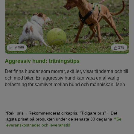
9 min
175
Aggressiv hund: träningstips
Det finns hundar som morrar, skäller, visar tänderna och till
och med biter. En aggressiv hund kan vara en allvarlig
belastning för samlivet mellan hund och människan. Men
varför blir vissa hundar aggressiva och andra inte? Vad
kan man göra för att förhindra aggressivt beteende?
*Rek. pris = Rekommenderat cirkapris, "Tidigare pris" = Det
lägsta priset på produkten under de senaste 30 dagarna
**Se
leveranskostnader och leveranstid