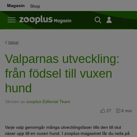
Magasin
Shop
Shop
Valpar
Valparnas utveckling:
från födsel till vuxen
hund
Skriven av
zooplus Editorial Team
27
6 min
Varje valp genomgår många utvecklingsfaser tills den till slut
växer upp till en vuxen hund. I zooplus-magasinet får du reda på