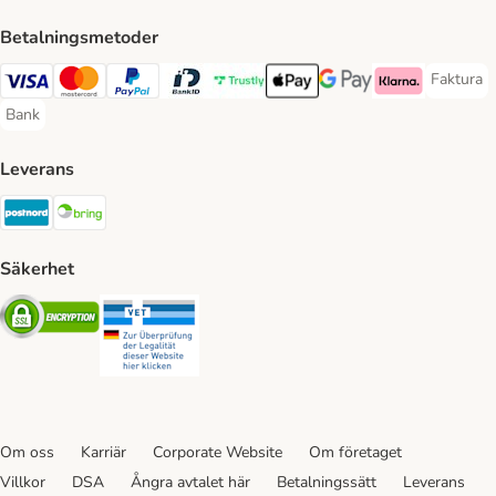
Betalningsmetoder
Faktura
Faktura 
Visa Payment Method
Mastercard Payment Method
PayPal Payment Method
BankID Payment Method
Trustly Payment Method
Apple Pay Payment Method
Googple Pay Payment M
Klarna Payment 
Bank
Bank Payment Method
Leverans
Postnord Shipping Method
Bring Shipping Method
Säkerhet
Security
Security
Om oss
Karriär
Corporate Website
Om företaget
Villkor
DSA
Ångra avtalet här
Betalningssätt
Leverans