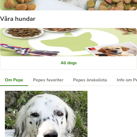
Våra hundar
All dogs
Om Pepe
Pepes favoriter
Pepes önskelista
Info om P