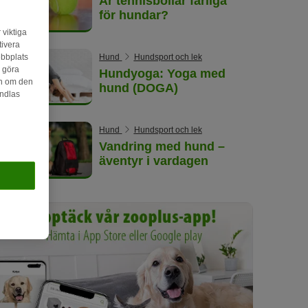
Är tennisbollar farliga
för hundar?
 viktiga
tivera
ebbplats
Hund
Hundsport och lek
n göra
Hundyoga: Yoga med
on om den
hund (DOGA)
andlas
Hund
Hundsport och lek
Vandring med hund –
äventyr i vardagen