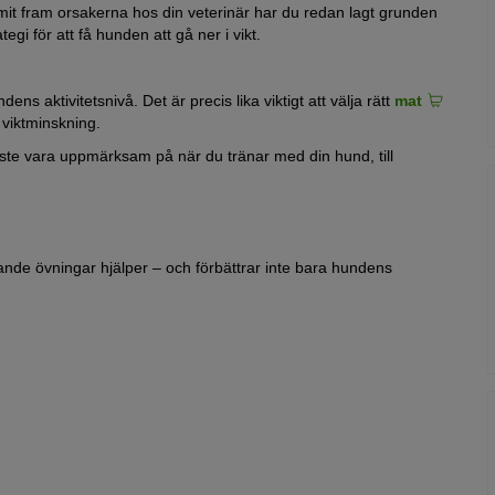
ommit fram orsakerna hos din veterinär har du redan lagt grunden
egi för att få hunden att gå ner i vikt.
ens aktivitetsnivå. Det är precis lika viktigt att välja rätt
mat
 viktminskning.
ste vara uppmärksam på när du tränar med din hund, till
jande övningar hjälper – och förbättrar inte bara hundens
ed mer vikt på kroppen blir även enkla rörelser svåra. Aktiviteter
att främja hundens hälsa.
a den mer och mer med olika övningar på era promenader, som
ar är att ta regelbundna
promenader
. Byt vägar eller gå
ttja olika
hundleksaker
.