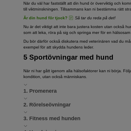
När du väl har fastställt att din hund ör överviktig och k
till viktminskningen. Tillsammans kan ni bestämma rätt strat
Är din hund för tjock?
Så tar du reda på det!
Nu är det viktigt att inte bara justera kosten utan också hund
som att leka, röra på sig och springa mer för en hälsosam
Du bör därför också diskutera med veterinären vad du må
exempel för att skydda hundens leder.
5 Sportövningar med hund
När ni har gått igenom alla hälsofaktorer kan ni börja. Föl
kondition, utan också människans.
1. Promenera
Enkelt men effektivt
2. Rörelseövningar
En överviktig hund är ofta trögare än en slank hund. För m
När ni är på språng och hemma
som att hoppa kan till och med skada lederna i stället för 
3. Fitness med hunden
När din hund börjar komma lite mer i form kan du utman
Ett enkelt men varsamt sätt att få fart på överviktiga hund
Ett gemensamt mål
att balansera på en stock, hoppa över små diken eller utny