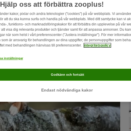
Hjälp oss att förbättra zooplus!
änder kakor, pixlar och andra teknologier ("cookies") på vår webbplats. Vi använder
för att du ska kunna surfa och handla på vår webbplats. Med ditt samtycke kan vi ak
nda-, funktions- och marknadsföringskakor för att förbättra din upplevelse på vår w
r att visa dig relevanta produkter och tjänster samt för att anpassa annonser. Du ka
gar när som helst i vårt preferenscenter ("Justera inställningar"). För mer informati
 som är ansvarig för behandlingen av dina uppgifter, de personuppgifter som beh
ftet med behandlingen hänvisas till preferenscenter.
integritetspolicy
a inställningar
Godkänn och fortsätt
Endast nödvändiga kakor