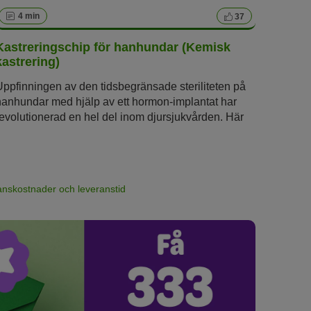
4 min
37
Kastreringschip för hanhundar (Kemisk
kastrering)
Uppfinningen av den tidsbegränsade steriliteten på
hanhundar med hjälp av ett hormon-implantat har
revolutionerad en hel del inom djursjukvården. Här
berättar vi hur det så kallade kastreringschippet
(kemisk kastrering) förändrar din hanhunds sexuella
beteende och vilka biverkningar det kan ha.
anskostnader och leveranstid