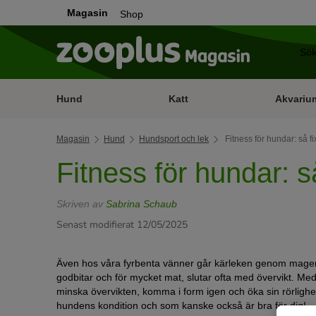
Magasin
Shop
Hund
Katt
Akvariu
Magasin
Hund
Hundsport och lek
Fitness för hundar: så fi
Fitness för hundar: så
Skriven av
Sabrina Schaub
Senast modifierat 12/05/2025
Även hos våra fyrbenta vänner går kärleken genom magen
godbitar och för mycket mat, slutar ofta med övervikt. Me
minska övervikten, komma i form igen och öka sin rörlighet.
hundens kondition och som kanske också är bra för dig!