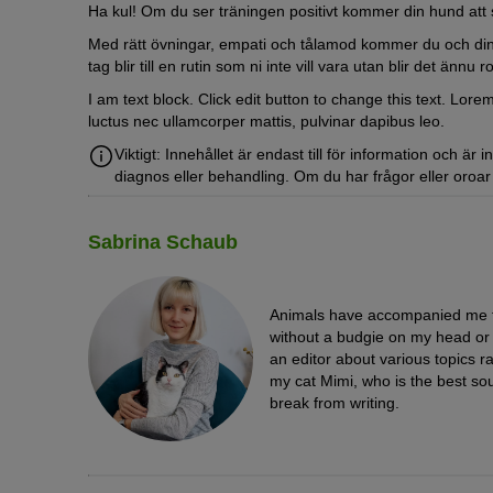
Ha kul! Om du ser träningen positivt kommer din hund att sm
Med rätt övningar, empati och tålamod kommer du och din f
tag blir till en rutin som ni inte vill vara utan blir det ännu
I am text block. Click edit button to change this text. Lorem 
luctus nec ullamcorper mattis, pulvinar dapibus leo.
Viktigt: Innehållet är endast till för information och är 
diagnos eller behandling. Om du har frågor eller oroar d
Sabrina Schaub
Fitness macht Ihrem Hund noch mehr Spaß, wenn er mit 
Animals have accompanied me for
without a budgie on my head or 
an editor about various topics 
my cat Mimi, who is the best sou
break from writing.