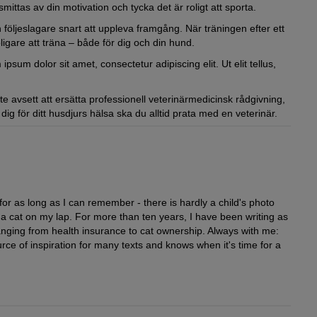
ittas av din motivation och tycka det är roligt att sporta.
öljeslagare snart att uppleva framgång. När träningen efter ett
 roligare att träna – både för dig och din hund.
ipsum dolor sit amet, consectetur adipiscing elit. Ut elit tellus,
inte avsett att ersätta professionell veterinärmedicinsk rådgivning,
ig för ditt husdjurs hälsa ska du alltid prata med en veterinär.
Ihnen zusammen trainieren kann.
 as long as I can remember - there is hardly a child's photo
a cat on my lap. For more than ten years, I have been writing as
ranging from health insurance to cat ownership. Always with me:
rce of inspiration for many texts and knows when it's time for a