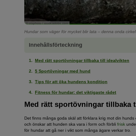
© otsphoto / stock.adobe.com
Hundar som väger för mycket blir lata – denna onda cirke
Innehållsförteckning
Med rätt sportövningar tillbaka till idealvikten
5 Sportövningar med hund
Tips för att öka hundens kondition
Fitness för hundar: det viktigaste rådet
Med rätt sportövningar tillbaka ti
Det finns många goda skäl att förklara krig mot din hunds ext
och önskar att hunden ska vara i form och förbli
frisk
under
för hundar att gå ner i vikt som många ägare verkar tro.