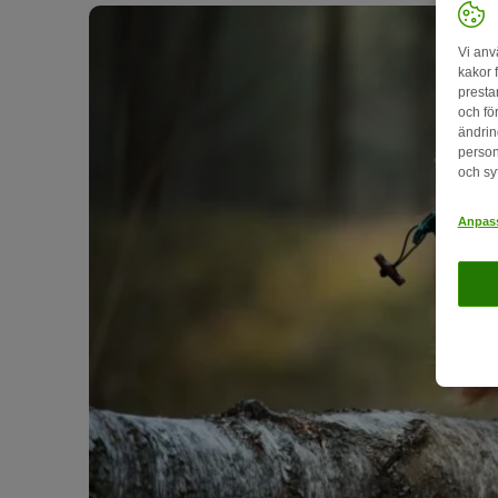
Vi anv
kakor 
presta
och fö
ändrin
person
och sy
Anpass