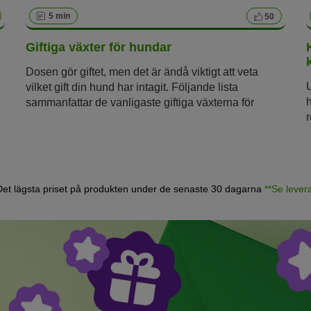
5 min
50
Giftiga växter för hundar
Dosen gör giftet, men det är ändå viktigt att veta
vilket gift din hund har intagit. Följande lista
sammanfattar de vanligaste giftiga växterna för
hundar så att veterinären kan behandla förgiftningen
h
snabbt och du vet vilka växter du ska undvika i ditt
hem.
 Det lägsta priset på produkten under de senaste 30 dagarna
**Se lever