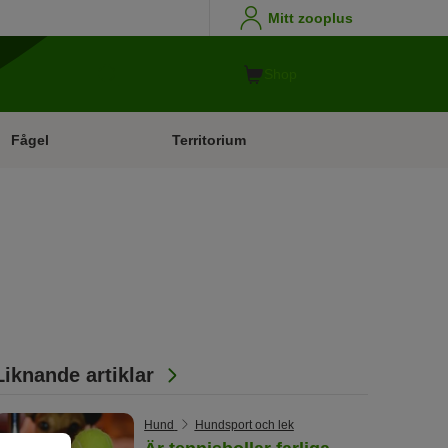
Mitt zooplus
Shop
Fågel
Territorium
Liknande artiklar
Hund
Hundsport och lek