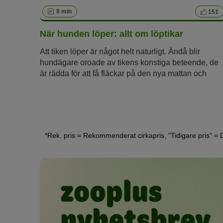
8 min
151
När hunden löper: allt om löptikar
Att tiken löper är något helt naturligt. Ändå blir
hundägare oroade av tikens konstiga beteende, de
är rädda för att få fläckar på den nya mattan och
rädda för oönskad dräktighet. Här hittar du allt du
behöver veta om din tiks “heta dagar” och hur du oc
din löptik klarar av löpet utan stress.
*Rek. pris = Rekommenderat cirkapris, "Tidigare pris" =