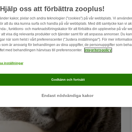
Hjälp oss att förbättra zooplus!
änder kakor, pixlar och andra teknologier ("cookies") på vår webbplats. Vi använder
för att du ska kunna surfa och handla på vår webbplats. Med ditt samtycke kan vi ak
nda-, funktions- och marknadsföringskakor för att förbättra din upplevelse på vår w
r att visa dig relevanta produkter och tjänster samt för att anpassa annonser. Du ka
gar när som helst i vårt preferenscenter ("Justera inställningar"). För mer informati
 som är ansvarig för behandlingen av dina uppgifter, de personuppgifter som beh
ftet med behandlingen hänvisas till preferenscenter.
integritetspolicy
a inställningar
Godkänn och fortsätt
Endast nödvändiga kakor