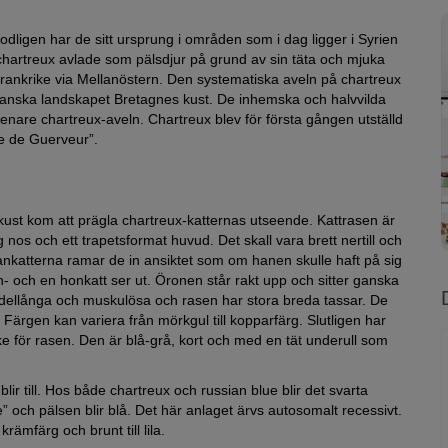
odligen har de sitt ursprung i områden som i dag ligger i Syrien
v chartreux avlade som pälsdjur på grund av sin täta och mjuka
Frankrike via Mellanöstern. Den systematiska aveln på chartreux
ranska landskapet Bretagnes kust. De inhemska och halvvilda
enare chartreux-aveln. Chartreux blev för första gången utställd
e de Guerveur”.
kust kom att prägla chartreux-katternas utseende. Kattrasen är
os och ett trapetsformat huvud. Det skall vara brett nertill och
ankatterna ramar de in ansiktet som om hanen skulle haft på sig
n- och en honkatt ser ut. Öronen står rakt upp och sitter ganska
medellånga och muskulösa och rasen har stora breda tassar. De
Färgen kan variera från mörkgul till kopparfärg. Slutligen har
ke för rasen. Den är blå-grå, kort och med en tät underull som
ir till. Hos både chartreux och russian blue blir det svarta
” och pälsen blir blå. Det här anlaget ärvs autosomalt recessivt.
 krämfärg och brunt till lila.