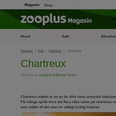
Magasin
Shop
Hund
Katt
Akvariu
Magasin
Katt
Kattraser
Chartreux
Chartreux
Skriven av
zooplus Editorial Team
Chartreux-katten är en av de allra mest omtyckta kattras
På många språk finns det flera olika namn på chartreux-r
som ställer till det utan en väldigt brokig historia!