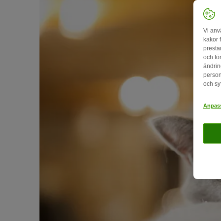
Vi anv
kakor 
presta
och fö
ändrin
person
och sy
Anpass