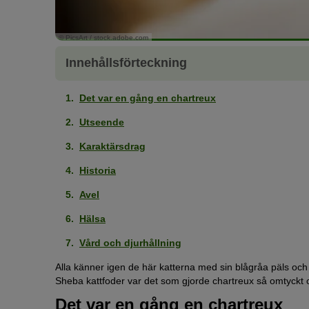
© PicsArt / stock.adobe.com
Innehållsförteckning
Det var en gång en chartreux
Utseende
Karaktärsdrag
Historia
Avel
Hälsa
Vård och djurhållning
Alla känner igen de här katterna med sin blågråa päls och 
Sheba kattfoder var det som gjorde chartreux så omtyckt 
Det var en gång en chartreux