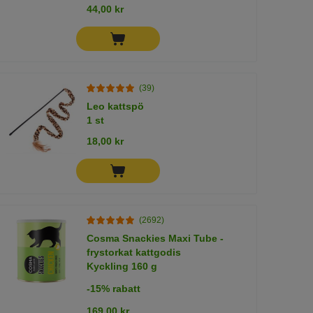
44,00 kr
(39)
Leo kattspö
1 st
18,00 kr
(2692)
Cosma Snackies Maxi Tube -
frystorkat kattgodis
Kyckling 160 g
-15% rabatt
169,00 kr