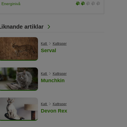
3
Energinivå
5
of
5
Liknande artiklar
Katt
Kattraser
Serval
Katt
Kattraser
Munchkin
Katt
Kattraser
Devon Rex