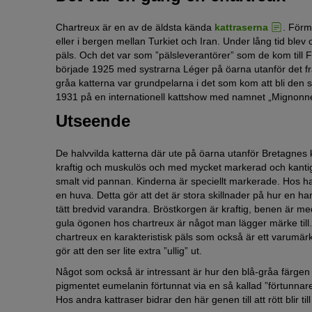
Chartreux är en av de äldsta kända
kattraserna
. Förm
eller i bergen mellan Turkiet och Iran. Under lång tid ble
päls. Och det var som ”pälsleverantörer” som de kom till 
började 1925 med systrarna Léger på öarna utanför det f
gråa katterna var grundpelarna i det som kom att bli den s
1931 på en internationell kattshow med namnet „Mignonn
Utseende
De halvvilda katterna där ute på öarna utanför Bretagnes 
kraftig och muskulös och med mycket markerad och kantig n
smalt vid pannan. Kinderna är speciellt markerade. Hos h
en huva. Detta gör att det är stora skillnader på hur en ha
tätt bredvid varandra. Bröstkorgen är kraftig, benen är 
gula ögonen hos chartreux är något man lägger märke till. 
chartreux en karakteristisk päls som också är ett varumär
gör att den ser lite extra ”ullig” ut.
Något som också är intressant är hur den blå-gråa färgen bl
pigmentet eumelanin förtunnat via en så kallad ”förtunnare
Hos andra kattraser bidrar den här genen till att rött blir till