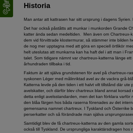
Historia
Man antar att kattrasen har sitt ursprung i dagens Syrien.
Det har också påståtts att munkar i munkorden Grande Ch
katter ända sedan medeltiden. Men även om Chartreux-katt
dem vid förvittrade klostermurar, så stämmer inte bilden he
de nog mer upptagna med att göra en speciell örtlikör me
helt uteslutas att munkarna kan ha haft del i att man i F
talet. Som tidigare nämnt var chartreux-katterna länge ett 
århundraden tillbaka i tid.
Faktum är att själva grundstenen för avel på chartreux-ra
syskonen Léger med målinriktad avel av de vackra grå-bl
Katterna levde på den tiden i ett halvt vilt tillstånd där u
avelskatter, och därför blev chartreux bland annat korsad me
detta enligt avelsstandarden, men det kan förklara varför ras
den blåa färgen hos båda raserna förenades av det intern
gemensama namnet chartreux. I Tyskland och Österrike ble
perserkatter och så förändrade man själva ursprungsrasen
Samtidigt blev de få chartreux-katterna av den gamla sort
också till Tyskland. De ursprungliga karaktärsdragen hos 