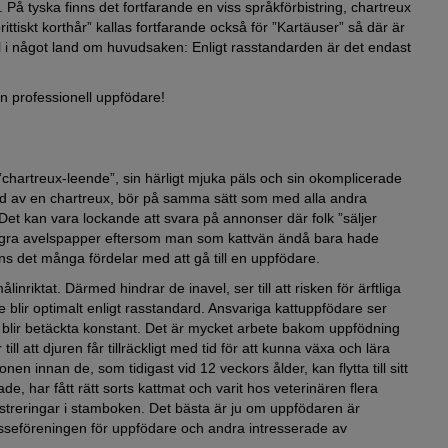
 tyska finns det fortfarande en viss språkförbistring, chartreux
ttiskt korthår” kallas fortfarande också för ”Kartäuser” så där är
l i något land om huvudsaken: Enligt rasstandarden är det endast
 en professionell uppfödare!
 ”chartreux-leende”, sin härligt mjuka päls och sin okomplicerade
erad av en chartreux, bör på samma sätt som med alla andra
 Det kan vara lockande att svara på annonser där folk ”säljer
 några avelspapper eftersom man som kattvän ändå bara hade
inns det många fördelar med att gå till en uppfödare.
linriktat. Därmed hindrar de inavel, ser till att risken för ärftliga
blir optimalt enligt rasstandard. Ansvariga kattuppfödare ser
inte blir betäckta konstant. Det är mycket arbete bakom uppfödning
ll att djuren får tillräckligt med tid för att kunna växa och lära
n innan de, som tidigast vid 12 veckors ålder, kan flytta till sitt
e, har fått rätt sorts kattmat och varit hos veterinären flera
treringar i stamboken. Det bästa är ju om uppfödaren är
esseföreningen för uppfödare och andra intresserade av