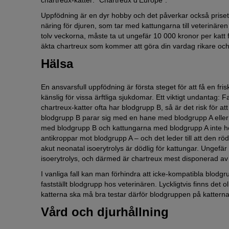
Uppfödning är en dyr hobby och det påverkar också priset. 
näring för djuren, som tar med kattungarna till veterinäre
tolv veckorna, måste ta ut ungefär 10 000 kronor per katt fö
äkta chartreux som kommer att göra din vardag rikare och 
Hälsa
En ansvarsfull uppfödning är första steget för att få en frisk
känslig för vissa ärftliga sjukdomar. Ett viktigt undantag: 
chartreux-katter ofta har blodgrupp B, så är det risk för a
blodgrupp B parar sig med en hane med blodgrupp A eller 
med blodgrupp B och kattungarna med blodgrupp A inte hö
antikroppar mot blodgrupp A – och det leder till att den röda
akut neonatal isoerytrolys är dödlig för kattungar. Ungefär
isoerytrolys, och därmed är chartreux mest disponerad av 
I vanliga fall kan man förhindra att icke-kompatibla blodgru
fastställt blodgrupp hos veterinären. Lyckligtvis finns det o
katterna ska må bra testar därför blodgruppen på katterna f
Vård och djurhållning