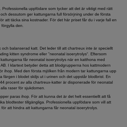
Professionella uppfödare som tycker att det är viktigt med rätt
n och dessutom ger kattungarna full försörjning under de första
r att täcka sina kostnader. För det här priset får du i varje fall en
förgylla den.
 och balanserad katt. Det leder till att chartreux inte är speciellt
Fading kitten syndrome eller ”neonatal isoerytrolys“. Eftersom
tt kattungarna får neonatal isoerytrolys när en katthona med
AB. I klartext betyder detta att blodgrupperna hos kattmodern
r ihop. Med den första mjölken från modern tar kattungarna upp
 färgen i blodet skiljs ut i urinen och det uppstår blodbrist. En
 44 procent av alla chartreux-katter är disponerade för neonatal
alla raser för sjukdomen.
pper paras ihop. För att kunna det är det helt essentiellt att få
lika blodtester tillgängliga. Professionella uppfödare som vill att
ör att hindra att kattungarna får neonatal isoerytrolys.