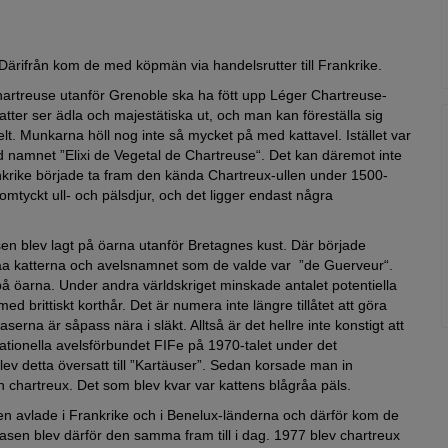
 Därifrån kom de med köpmän via handelsrutter till Frankrike.
artreuse utanför Grenoble ska ha fött upp Léger Chartreuse-
er ser ädla och majestätiska ut, och man kan föreställa sig
lt. Munkarna höll nog inte så mycket på med kattavel. Istället var
d namnet ”Elixi de Vegetal de Chartreuse“. Det kan däremot inte
rankrike började ta fram den kända Chartreux-ullen under 1500-
omtyckt ull- och pälsdjur, och det ligger endast några
sen blev lagt på öarna utanför Bretagnes kust. Där började
åa katterna och avelsnamnet som de valde var ”de Guerveur“.
te på öarna. Under andra världskriget minskade antalet potentiella
d brittiskt korthår. Det är numera inte längre tillåtet att göra
erna är såpass nära i släkt. Alltså är det hellre inte konstigt att
ationella avelsförbundet FIFe på 1970-talet under det
v detta översatt till ”Kartäuser”. Sedan korsade man in
 chartreux. Det som blev kvar var kattens blågråa päls.
en avlade i Frankrike och i Benelux-länderna och därför kom de
rasen blev därför den samma fram till i dag. 1977 blev chartreux