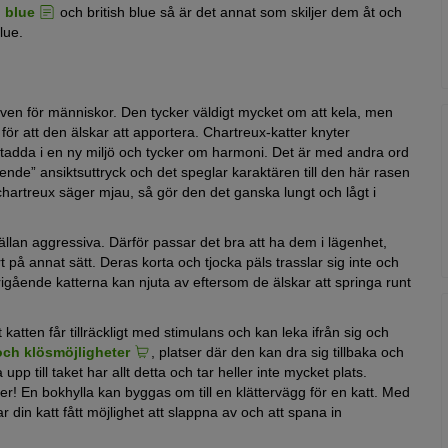
 blue
och british blue så är det annat som skiljer dem åt och
lue.
ngiven för människor. Den tycker väldigt mycket om att kela, men
t för att den älskar att apportera. Chartreux-katter knyter
mastadda i en ny miljö och tycker om harmoni. Det är med andra ord
ende” ansiktsuttryck och det speglar karaktären till den här rasen
chartreux säger mjau, så gör den det ganska lungt och lågt i
ällan aggressiva. Därför passar det bra att ha dem i lägenhet,
rt på annat sätt. Deras korta och tjocka päls trasslar sig inte och
 frigående katterna kan njuta av eftersom de älskar att springa runt
katten får tillräckligt med stimulans och kan leka ifrån sig och
 och klösmöjligheter
, platser där den kan dra sig tillbaka och
 till taket har allt detta och tar heller inte mycket plats.
r! En bokhylla kan byggas om till en klättervägg för en katt. Med
in katt fått möjlighet att slappna av och att spana in