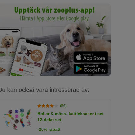
Du kan också vara intresserad av:
(56)
Bollar & möss: kattleksaker i set
12-delat set
-20% rabatt