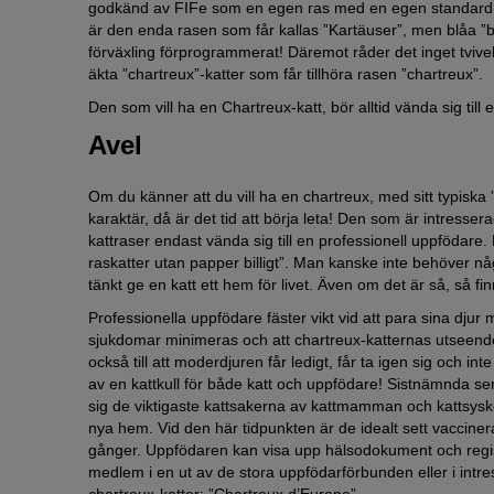
godkänd av FIFe som en egen ras med en egen standard. På
är den enda rasen som får kallas ”Kartäuser”, men blåa ”bri
förväxling förprogrammerat! Däremot råder det inget tvive
äkta ”chartreux”-katter som får tillhöra rasen ”chartreux”.
Den som vill ha en Chartreux-katt, bör alltid vända sig till
Avel
Om du känner att du vill ha en chartreux, med sitt typiska
karaktär, då är det tid att börja leta! Den som är intress
kattraser endast vända sig till en professionell uppfödare.
raskatter utan papper billigt”. Man kanske inte behöver
tänkt ge en katt ett hem för livet. Även om det är så, så f
Professionella uppfödare fäster vikt vid att para sina djur må
sjukdomar minimeras och att chartreux-katternas utseende 
också till att moderdjuren får ledigt, får ta igen sig och 
av en kattkull för både katt och uppfödare! Sistnämnda ser ti
sig de viktigaste kattsakerna av kattmamman och kattsyskone
nya hem. Vid den här tidpunkten är de idealt sett vaccinerad
gånger. Uppfödaren kan visa upp hälsodokument och regis
medlem i en ut av de stora uppfödarförbunden eller i intr
chartreux-katter: ”Chartreux d’Europe”.