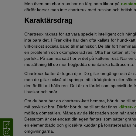
Men även om chartreux har en färg som liknar på
russian
därför korsar man inte chartreux med russian och british b
Karaktärsdrag
Chartreux räknas för att vara speciellt intelligent och hä
inte bara det. I Frankrike har den ofta kallats för hund-kat
villkorslöst sociala band till människor. De blir fort hem
en problemfri och okomplicerad ras. Ofta har katten ett ”le
perfekt. På samma sätt hör vi det på kattens röst. När en 
motsättning till de mer högljudda orientaliska kattraserna.
Chartreux-katter är lugna djur. De gillar umgänge och är s
men de gillar också att springa fritt i trädgården eller säke
den är lätt att hålla ren. Det är en fördel som speciellt de
i buskar och snår!
Om du bara har en chartreux-katt hemma, bör du se till att 
må psykiskt bra. Därför bör du se till att det finns
klätter-
möjliga gömställen. Många av de klösträden som når ända upp
Dessutom är det endast din egen fantasi som sätter gränse
en elementbädd och glidsäkra kuddar på fönsterbrädan har d
omgivningarna.