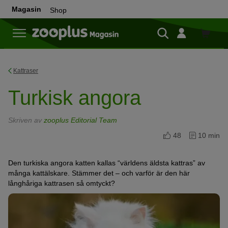
Magasin
Shop
Shop
Kattraser
Turkisk angora
Skriven av
zooplus Editorial Team
48
10 min
Den turkiska angora katten kallas “världens äldsta kattras” av
många kattälskare. Stämmer det – och varför är den här
långhåriga kattrasen så omtyckt?