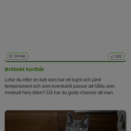
10 min
322
Brittiskt korthår
Letar du efter en katt som har ett lugnt och jämt
temperament och som eventuellt passar att hålla som
innekatt hela tiden? Då har du goda chanser att man
rekommenderar rasen brittiskt korthår. Den yviga pälsen
och de stora ögonen som brittiskt korthår har, även kallad
british shorthair, kan nästan ingen kattälskare tacka nej till.
Dessutom är deras sätt verkligen älskvärt! Vad behöver
man veta mer? Vår rasbeskrivning beskriver katten i detalj