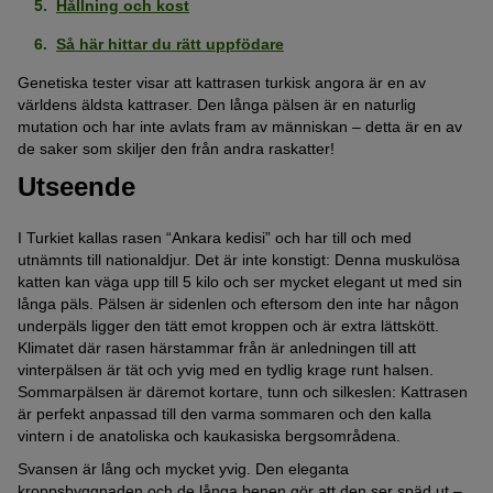
Hållning och kost
Så här hittar du rätt uppfödare
Genetiska tester visar att kattrasen turkisk angora är en av
världens äldsta kattraser. Den långa pälsen är en naturlig
mutation och har inte avlats fram av människan – detta är en av
de saker som skiljer den från andra raskatter!
Utseende
I Turkiet kallas rasen “Ankara kedisi” och har till och med
utnämnts till nationaldjur. Det är inte konstigt: Denna muskulösa
katten kan väga upp till 5 kilo och ser mycket elegant ut med sin
långa päls. Pälsen är sidenlen och eftersom den inte har någon
underpäls ligger den tätt emot kroppen och är extra lättskött.
Klimatet där rasen härstammar från är anledningen till att
vinterpälsen är tät och yvig med en tydlig krage runt halsen.
Sommarpälsen är däremot kortare, tunn och silkeslen: Kattrasen
är perfekt anpassad till den varma sommaren och den kalla
vintern i de anatoliska och kaukasiska bergsområdena.
Svansen är lång och mycket yvig. Den eleganta
kroppsbyggnaden och de långa benen gör att den ser späd ut –