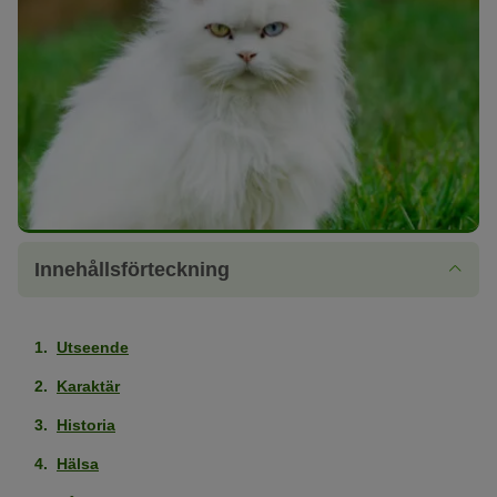
Innehållsförteckning
Utseende
Karaktär
Historia
Hälsa