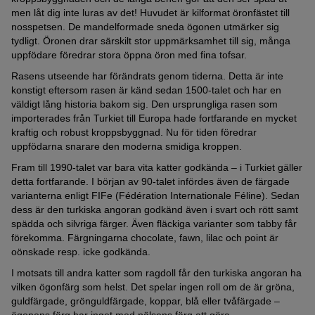
men låt dig inte luras av det! Huvudet är kilformat öronfästet till
nosspetsen. De mandelformade sneda ögonen utmärker sig
tydligt. Öronen drar särskilt stor uppmärksamhet till sig, många
uppfödare föredrar stora öppna öron med fina tofsar.
Rasens utseende har förändrats genom tiderna. Detta är inte
konstigt eftersom rasen är känd sedan 1500-talet och har en
väldigt lång historia bakom sig. Den ursprungliga rasen som
importerades från Turkiet till Europa hade fortfarande en mycket
kraftig och robust kroppsbyggnad. Nu för tiden föredrar
uppfödarna snarare den moderna smidiga kroppen.
Fram till 1990-talet var bara vita katter godkända – i Turkiet gäller
detta fortfarande. I början av 90-talet infördes även de färgade
varianterna enligt FIFe (Fédération Internationale Féline). Sedan
dess är den turkiska angoran godkänd även i svart och rött samt
spädda och silvriga färger. Även fläckiga varianter som tabby får
förekomma. Färgningarna chocolate, fawn, lilac och point är
oönskade resp. icke godkända.
I motsats till andra katter som ragdoll får den turkiska angoran ha
vilken ögonfärg som helst. Det spelar ingen roll om de är gröna,
guldfärgade, grönguldfärgade, koppar, blå eller tvåfärgade –