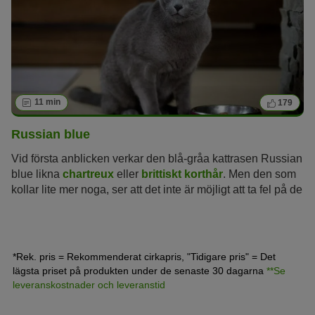
och ger dig tips om hur man skaffar, håller, föder och
kontrollerar kattens hälsa.
11 min
179
Russian blue
Vid första anblicken verkar den blå-gråa kattrasen Russian
blue likna
chartreux
eller
brittiskt korthår
. Men den som
kollar lite mer noga, ser att det inte är möjligt att ta fel på de
här kattraserna!
*Rek. pris = Rekommenderat cirkapris, "Tidigare pris" = Det
lägsta priset på produkten under de senaste 30 dagarna
**Se
leveranskostnader och leveranstid