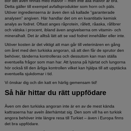
bör det även finnas med inälvor – men inte alla inälvor är bra.
Detta gäller till exempel avfallsprodukter som horn och päls.
Utöver ingredienserna är även den så kallade “garanterade
analysen” angiven. Här handlar det om en kvantitativ kemisk
analys av fodret. Oftast anges råprotein, råfett, råaska, råfibrer
och vätska i procent, ibland även angivelserna om vitamin- och
mineralhalt. Det är alltså lätt att se vad fodret innehåller eller inte.
Utöver kosten är det viktigt att man går till veterinären en gång
om året med den turkiska angoran, så att den får de sprutor den
behöver, tänderna kontrolleras och dessutom kan man ställa
eventuella frågor som man har. Att lyssna på hjärtat och lungorna
hör också till den årliga kontrollen vilket kan hjälpa till att upptäcka
eventuella sjukdomar i tid.
Vi önskar dig och din katt en härlig gemensam tid!
Så här hittar du rätt uppfödare
Även om den turkiska angoran inte är en av de mest kända
kattraserna har aveln återhämtat sig. Den som vill ha en turkisk
angora behöver inte längre resa till Turkiet – även i Europa finns
det bra uppfödare.