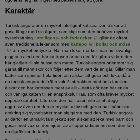
ögonens färg har inget med pälsens färg att göra.
Karaktär
Turkisk angora är en mycket intelligent kattras. Den älskar att
gosa länge med sin ägare, samtidigt som den behöver mycket
sysselsättning.
Intelligens- och foderlekar
gillar de oftast,
även traditionella lekar som med
kattspö
,
bollar och möss
är mycket omtyckta. När man leker märker man hur ovanligt
pigg och alert den här kattrasen är och den för gärna vidare den
här glädjen till sin husse och matte. Turkisk angora orienterar sig
gärna till människor och följer efter dem vart de än går. Gillar man
katter som spinner hela tiden och älskar att gosa och leka, då är
en turkisk angora det rätta valet! Interaktion med hela familjen
älskar den här kattrasen mest av allt – detta gör den här enkla
och vänliga katten till en anspråksfull ras, som ofta kräver mycket
uppmärksamhet. Eftersom den här rasen inte är ett dugg
aggresiv även om den är mycket aktiv och gärna har människor
omkring sig sysselsätter man sig gärna med den. Turkisk angora
är därför en utmärkt familjekatt som älskar att leka med barn och
gosar med vuxna, den njuter av all uppmärksamhet som den får i
en djurälskande familj.