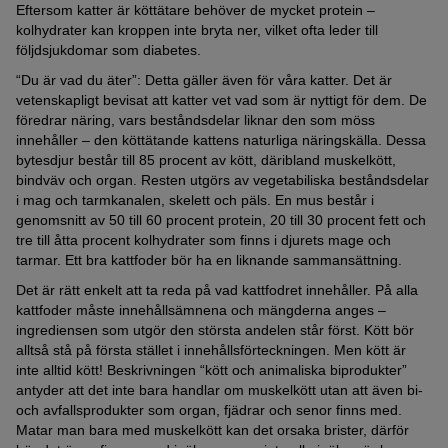
Eftersom katter är köttätare behöver de mycket protein –
kolhydrater kan kroppen inte bryta ner, vilket ofta leder till
följdsjukdomar som diabetes.
“Du är vad du äter”: Detta gäller även för våra katter. Det är
vetenskapligt bevisat att katter vet vad som är nyttigt för dem. De
föredrar näring, vars beståndsdelar liknar den som möss
innehåller – den köttätande kattens naturliga näringskälla. Dessa
bytesdjur består till 85 procent av kött, däribland muskelkött,
bindväv och organ. Resten utgörs av vegetabiliska beståndsdelar
i mag och tarmkanalen, skelett och päls. En mus består i
genomsnitt av 50 till 60 procent protein, 20 till 30 procent fett och
tre till åtta procent kolhydrater som finns i djurets mage och
tarmar. Ett bra kattfoder bör ha en liknande sammansättning.
Det är rätt enkelt att ta reda på vad kattfodret innehåller. På alla
kattfoder måste innehållsämnena och mängderna anges –
ingrediensen som utgör den största andelen står först. Kött bör
alltså stå på första stället i innehållsförteckningen. Men kött är
inte alltid kött! Beskrivningen “kött och animaliska biprodukter”
antyder att det inte bara handlar om muskelkött utan att även bi-
och avfallsprodukter som organ, fjädrar och senor finns med.
Matar man bara med muskelkött kan det orsaka brister, därför