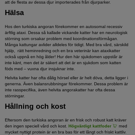
att de flesta av dessa djur importerades från djurparker.
Hälsa
Hos den turkiska angoran förekommer en autosomal recessiv
ärftlig ataxi. Dessa så kallade vickande katter har en neurologisk
störning som orsakar problem med koordinationsförmågan.
Många kattungar avlider alldeles för tidigt. Med bra vård, särskild
hjälp, rätt heminredning och en bra veterinär kan ataxikatter
också uppnå en hög ålder! Hur den här sjukdomen uppstår är
inte känt, men det är säkert att det är en sjukdom som katten
föds med – vuxna djur insjuknar inte.
Helvita katter har ofta dålig hörsel eller är helt döva, detta ligger i
generna. Även balansrubbningar förekommer. Dessa problem är
inte rasspecifika, även helvita angorakatter har ofta dessa
störningar.
Hållning och kost
Eftersom den turkiska angoran är en frisk och robust katt kräver
den ingen speciell vård och kost.
Högvärdigt kattfoder
med
mycket nyttigt protein är en bra bas för ett långt och friskt kattliv.