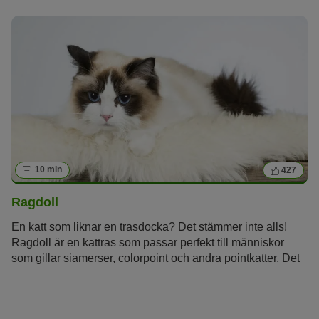
10 min
427
Ragdoll
En katt som liknar en trasdocka? Det stämmer inte alls!
Ragdoll är en kattras som passar perfekt till människor
som gillar siamerser, colorpoint och andra pointkatter. Det
är inte bara den fina pälsen som imponerar, utan även
dess unika färger, för att inte tala om de blå ögonen...