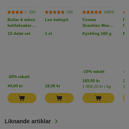
(56)
(39)
(2693)
Bollar & möss:
Leo kattspö
Cosma
Pr
kattleksaker i
Snackies Maxi
Co
set
Tube -
x 4
12-delat set
1 st
Kyckling 160 g
Mix
frystorkat
kattgodis
-15% rabatt
-15
-20% rabatt
169,00 kr
29,
44,00 kr
18,00 kr
1 056,20 kr / kg
181
Liknande artiklar