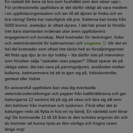
En raskatt blir bara så bra som hushållet som den växer upp i.
För professionella uppfödare är det därför viktigt att vara medlem
i en uppfödarorganisation och ser till att djuren är friska och en
bra näring! Detta har naturligtvis sitt pris. Katterna kan kosta från
5000 kronor, avelsdjur är oftast dyrare. I det här priset är förstås
inte bara stamtavlan inräknad utan även uppfödarens
engagement och kunskap. Med kostnader för täckningen, foder
och veterinärsbesök för kattmamman och
ungarna
blir det en
hel del kostnader som oftast inte täcks helt av försäljningspriset.
Att föda upp djur är en dyr hobby – lita därför inte på människor
som försöker sälja “raskatter utan papper!” Oftast sparar de på
viktiga saker, det kan vara på parningsdjuren, avstånden mellan
kullarna, kattmammans tid att ta igen sig på, hälsokontroller,
gentest eller fodret.
En ansvarsfull uppfödare kan visa dig eventuella
veterinärundersökningar och papper från kattföräldrarna och ger
kattungarna 12 veckors tid på sig att växa och lära sig allt som
den behöver från mamman och syskonen. Först efter det är
kattungen redo att flytta in hos en ny familj. En väntetid som lönar
sig! De kommande 12 till 18 åren är den turkiska angoran din och
du kommer att kunna njuta av den vänliga och trogna rasen
länge nog!