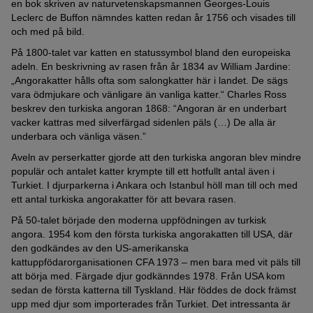
en bok skriven av naturvetenskapsmannen Georges-Louis
Leclerc de Buffon nämndes katten redan år 1756 och visades till
och med på bild.
På 1800-talet var katten en statussymbol bland den europeiska
adeln. En beskrivning av rasen från år 1834 av William Jardine:
„Angorakatter hålls ofta som salongkatter här i landet. De sägs
vara ödmjukare och vänligare än vanliga katter.“ Charles Ross
beskrev den turkiska angoran 1868: “Angoran är en underbart
vacker kattras med silverfärgad sidenlen päls (…) De alla är
underbara och vänliga väsen.”
Aveln av perserkatter gjorde att den turkiska angoran blev mindre
populär och antalet katter krympte till ett hotfullt antal även i
Turkiet. I djurparkerna i Ankara och Istanbul höll man till och med
ett antal turkiska angorakatter för att bevara rasen.
På 50-talet började den moderna uppfödningen av turkisk
angora. 1954 kom den första turkiska angorakatten till USA, där
den godkändes av den US-amerikanska
kattuppfödarorganisationen CFA 1973 – men bara med vit päls till
att börja med. Färgade djur godkänndes 1978. Från USA kom
sedan de första katterna till Tyskland. Här föddes de dock främst
upp med djur som importerades från Turkiet. Det intressanta är