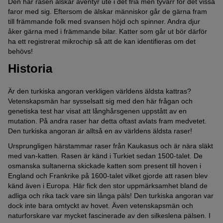
Den här rasen älskar äventyr ute i det fria men tyvärr för det vissa
faror med sig. Eftersom de älskar människor går de gärna fram
till främmande folk med svansen höjd och spinner. Andra djur
åker gärna med i främmande bilar. Katter som går ut bör därför
ha ett registrerat mikrochip så att de kan identifieras om det
behövs!
Historia
Är den turkiska angoran verkligen världens äldsta kattras?
Vetenskapsmän har sysselsatt sig med den här frågan och
genetiska test har visat att långhårsgenen uppstått av en
mutation. På andra raser har detta oftast avlats fram medvetet.
Den turkiska angoran är alltså en av världens äldsta raser!
Ursprungligen härstammar raser från Kaukasus och är nära släkt
med van-katten. Rasen är känd i Turkiet sedan 1500-talet. De
osmanska sultanerna skickade katten som present till hoven i
England och Frankrike på 1600-talet vilket gjorde att rasen blev
känd även i Europa. Här fick den stor uppmärksamhet bland de
adliga och rika tack vare sin långa päls! Den turkiska angoran var
dock inte bara omtyckt av hovet. Även vetenskapsmän och
naturforskare var mycket fascinerade av den silkeslena pälsen. I