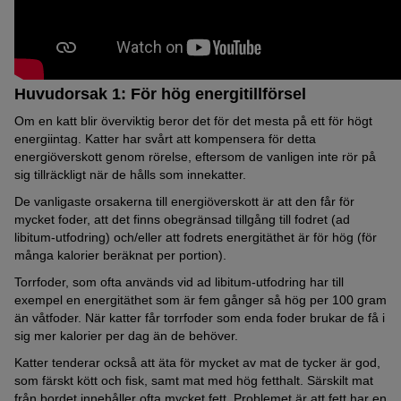
Huvudorsak 1: För hög energitillförsel
Om en katt blir överviktig beror det för det mesta på ett för högt
energiintag. Katter har svårt att kompensera för detta
energiöverskott genom rörelse, eftersom de vanligen inte rör på
sig tillräckligt när de hålls som innekatter.
De vanligaste orsakerna till energiöverskott är att den får för
mycket foder, att det finns obegränsad tillgång till fodret (ad
libitum-utfodring) och/eller att fodrets energitäthet är för hög (för
många kalorier beräknat per portion).
Torrfoder, som ofta används vid ad libitum-utfodring har till
exempel en energitäthet som är fem gånger så hög per 100 gram
än våtfoder. När katter får torrfoder som enda foder brukar de få i
sig mer kalorier per dag än de behöver.
Katter tenderar också att äta för mycket av mat de tycker är god,
som färskt kött och fisk, samt mat med hög fetthalt. Särskilt mat
från bordet innehåller ofta mycket fett. Problemet är att fett har en