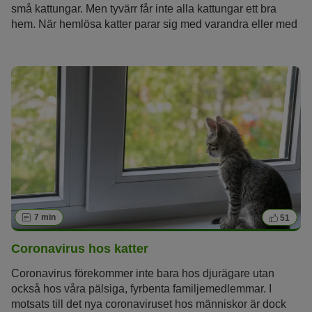
små kattungar. Men tyvärr får inte alla kattungar ett bra
hem. När hemlösa katter parar sig med varandra eller med
huskatter i frigång, är det nästan förprogrammerat med ett
liv i misär för ungarna. Med kastration och sterilisering
förhindras onödigt lidande.
7 min
51
Coronavirus hos katter
Coronavirus förekommer inte bara hos djurägare utan
också hos våra pälsiga, fyrbenta familjemedlemmar. I
motsats till det nya coronaviruset hos människor är dock