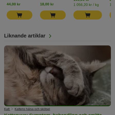
44,00 kr
18,00 kr
1 056,20 kr / kg
181
Liknande artiklar
Katt
Kattens hälsa och skötsel