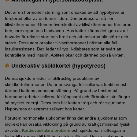
Det är en hormonell störning som orsakas av att hypofysen är
förstorad eller av en tumör i den. Den producerar då fler
tillväxthormoner. Genom överskottet av tillväxthormoner förstoras
ben, inre organ och bindväven. Hos katter känns det igen av att
huvudet är relativt stort och brett och att tassarna blir större och
större. Dessutom orsakar tillväxthormonet i nästan alla fall
insulinresistens. Det leder till typ II-diabetes som är svårt att
kontrollera med insulin. Aptiten ökar och därmed också vikten.
Underaktiv sköldkörtel (hypotyreos)
Denna sjukdom leder till otillräcklig produktion av
sköldkörtelhormoner. De är ansvariga för cellernas funktion och
därmed kattens ämnesomsättning. På grund av bristen på
hormoner arbetar cellerna för långsamt och förbrukar inte längre
så mycket energi. Dessutom blir katten trög och rör sig mindre.
Hypotyreos är extremt sällsynt hos katter.
Förutom hormonella sjukdomar finns det andra sjukdomar som
indirekt kan orsaka viktökning på grund av kraftigt minskad fysisk
aktivitet.
Kardiovaskulära
problem
och sjukdomar i luftvägarna
leder till exempel till trötthet och kraftlöshet. Dessa sjukdomar