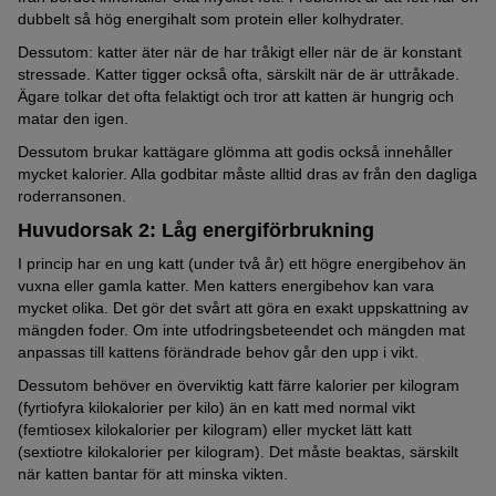
dubbelt så hög energihalt som protein eller kolhydrater.
Dessutom: katter äter när de har tråkigt eller när de är konstant
stressade. Katter tigger också ofta, särskilt när de är uttråkade.
Ägare tolkar det ofta felaktigt och tror att katten är hungrig och
matar den igen.
Dessutom brukar kattägare glömma att godis också innehåller
mycket kalorier. Alla godbitar måste alltid dras av från den dagliga
roderransonen.
Huvudorsak 2: Låg energiförbrukning
I princip har en ung katt (under två år) ett högre energibehov än
vuxna eller gamla katter. Men katters energibehov kan vara
mycket olika. Det gör det svårt att göra en exakt uppskattning av
mängden foder. Om inte utfodringsbeteendet och mängden mat
anpassas till kattens förändrade behov går den upp i vikt.
Dessutom behöver en överviktig katt färre kalorier per kilogram
(fyrtiofyra kilokalorier per kilo) än en katt med normal vikt
(femtiosex kilokalorier per kilogram) eller mycket lätt katt
(sextiotre kilokalorier per kilogram). Det måste beaktas, särskilt
när katten bantar för att minska vikten.