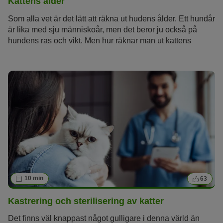
Kattens ålder
Som alla vet är det lätt att räkna ut hudens ålder. Ett hundår
är lika med sju människoår, men det beror ju också på
hundens ras och vikt. Men hur räknar man ut kattens
ålder? Och hur gamla kan katter egentligen bli? Från
vilken ålder räknas katter som seniora?
10 min
63
Kastrering och sterilisering av katter
Det finns väl knappast något gulligare i denna värld än