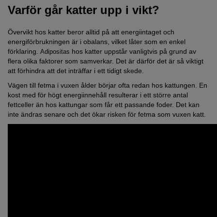
Varför går katter upp i vikt?
En annan enkel metod för att bestämma fetma är Feline BMI
(Feline Body Measure Index, FBMI). Detta
Övervikt hos katter beror alltid på att energiintaget och
hullbedömningssystem är utvecklat för katter. Med denna metod
energiförbrukningen är i obalans, vilket låter som en enkel
anses procentsatserna 10 till 30 procent vara normalt hos katter.
förklaring.
hos katter uppstår vanligtvis på grund av
Adipositas
Om värdet är över 30 procent talar det för övervikt eller fetma.
flera olika faktorer som samverkar. Det är därför det är så viktigt
För att beräkna FBMI behöver du två värden: bröstets omkrets i
att förhindra att det inträffar i ett tidigt skede.
centimeter och benmåttet (LIM, avståndet mellan knäskålen och
Vägen till fetma i vuxen ålder börjar ofta redan hos kattungen. En
hälbenet i centimeter). Sedan bestäms procentandelen kroppsfett
kost med för högt energiinnehåll resulterar i ett större antal
enligt följande ekvation:
fettceller än hos kattungar som får ett passande foder. Det kan
inte ändras senare och det ökar risken för fetma som vuxen katt.