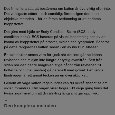
Det finns flera sätt att bestämma om katten är överviktig eller inte.
Det vanligaste sättet – och samtidigt förmodligen den mest
objektiva metoden – för en första bedömning är att bedöma
kroppsfettet.
Det görs med hjälp av Body Condition Score (BCS, body
condition index). BCS baseras på visuell bedömning och av att
känna av kroppsfettet på bröstet, midjan och ryggraden. Baserat
på detta rangordnas katten sedan i en av nio BCS klasser.
En katt brukar anses vara för tjock när det inte går att känna
revbenen och midjan inte längre är tydlig ovanifrån. Sett från
sidan bör den nedre maglinjen stiga något från revbenen till
höfterna och inte (nästan) gå parallellt med golvet. Fett längs
ländryggen är ett annat tecken på en överviktig katt.
Genom att väga katten regelbundet kan du också snabbt se om
vikten förändras. Om vågen visar högre vikt varje gång finns det
tyvärr inga tvivel om att din älskling långsamt går upp i vikt.
Den komplexa metoden
Body Measure Index för katter (FBMI)