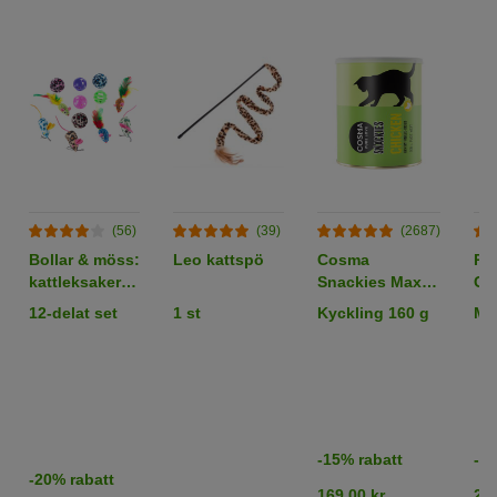
(56)
(39)
(2687)
Bollar & möss:
Leo kattspö
Cosma
Pr
kattleksaker i
Snackies Maxi
Co
set
Tube -
x 4
12-delat set
1 st
Kyckling 160 g
Mix
frystorkat
kattgodis
-15% rabatt
-15
-20% rabatt
169,00 kr
29,