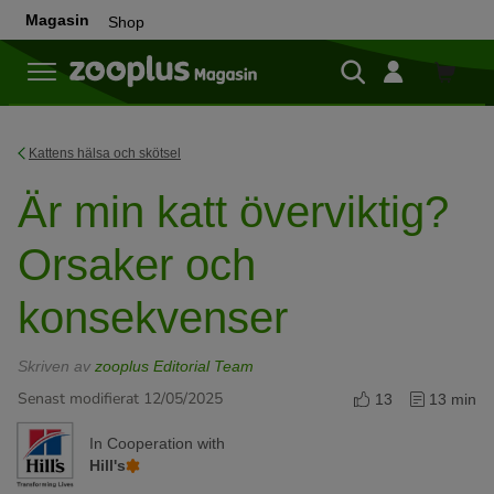
Magasin
Shop
Shop
Kattens hälsa och skötsel
Är min katt överviktig?
Orsaker och
konsekvenser
Skriven av
zooplus Editorial Team
Senast modifierat 12/05/2025
13
13 min
In Cooperation with
Hill's