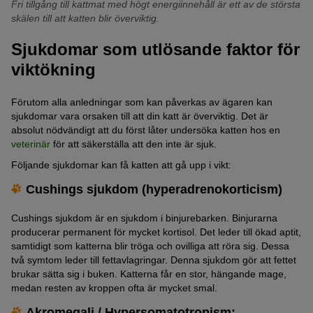
Fri tillgång till kattmat med högt energiinnehåll är ett av de största
skälen till att katten blir överviktig.
Sjukdomar som utlösande faktor för
viktökning
Förutom alla anledningar som kan påverkas av ägaren kan
sjukdomar vara orsaken till att din katt är överviktig. Det är
absolut nödvändigt att du först låter undersöka katten hos en
veterinär
för att säkerställa att den inte är sjuk.
Följande sjukdomar kan få katten att gå upp i vikt:
Cushings sjukdom (hyperadrenokorticism)
Cushings sjukdom är en sjukdom i binjurebarken. Binjurarna
producerar permanent för mycket kortisol. Det leder till ökad aptit,
samtidigt som katterna blir tröga och ovilliga att röra sig. Dessa
två symtom leder till fettavlagringar. Denna sjukdom gör att fettet
brukar sätta sig i buken. Katterna får en stor, hängande mage,
medan resten av kroppen ofta är mycket smal.
Akromegali / Hypersomatotropism: