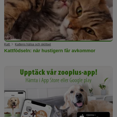
Katt
Kattens hälsa och skötsel
Kattfödseln: när hustigern får avkommor