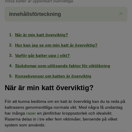
Vissa katter är uppenbart överviktiga.
Innehållsförteckning
När är min katt överviktig?
Hur kan jag se om min katt är överviktig?
Varför går katter upp i vikt?
Sjukdomar som utlösande faktor för viktökning
Konsekvenser om katten är överviktig
När är min katt överviktig?
För att kunna bedöma om en katt är överviktig kan du ta reda på
kattrasens genomsnittliga normala vikt. Med några få undantag
har många
raser
en jämförbar kroppsstorlek och idealvikt.
Raserna delas in i tre eller fem viktnivåer, beroende på vilket
system som används: