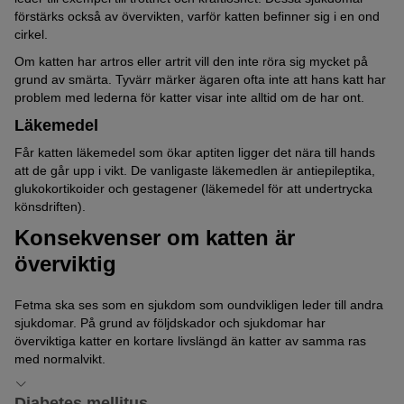
förstärks också av övervikten, varför katten befinner sig i en ond
cirkel.
Om katten har artros eller artrit vill den inte röra sig mycket på
grund av smärta. Tyvärr märker ägaren ofta inte att hans katt har
problem med lederna för katter visar inte alltid om de har ont.
Läkemedel
Får katten läkemedel som ökar aptiten ligger det nära till hands
att de går upp i vikt. De vanligaste läkemedlen är antiepileptika,
glukokortikoider och gestagener (läkemedel för att undertrycka
könsdriften).
Konsekvenser om katten är
överviktig
Fetma ska ses som en sjukdom som oundvikligen leder till andra
sjukdomar. På grund av följdskador och sjukdomar har
överviktiga katter en kortare livslängd än katter av samma ras
med normalvikt.
Diabetes mellitus