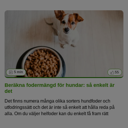
förutsättning av att hunden mår hälsomässigt bra av det.
5 min
55
Beräkna fodermängd för hundar: så enkelt är
det
Det finns numera många olika sorters hundfoder och
utfodringssätt och det är inte så enkelt att hålla reda på
alla. Om du väljer helfoder kan du enkelt få fram rätt
fodermängd för hundar genom tillverkarens
rekommendationer på förpackningen. Men hur beräknar