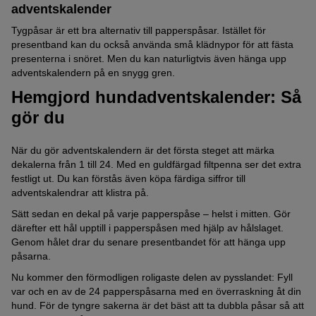
adventskalender
Tygpåsar är ett bra alternativ till papperspåsar. Istället för
presentband kan du också använda små klädnypor för att fästa
presenterna i snöret. Men du kan naturligtvis även hänga upp
adventskalendern på en snygg gren.
Hemgjord hundadventskalender: Så
gör du
När du gör adventskalendern är det första steget att märka
dekalerna från 1 till 24. Med en guldfärgad filtpenna ser det extra
festligt ut. Du kan förstås även köpa färdiga siffror till
adventskalendrar att klistra på.
Sätt sedan en dekal på varje papperspåse – helst i mitten. Gör
därefter ett hål upptill i papperspåsen med hjälp av hålslaget.
Genom hålet drar du senare presentbandet för att hänga upp
påsarna.
Nu kommer den förmodligen roligaste delen av pysslandet: Fyll
var och en av de 24 papperspåsarna med en överraskning åt din
hund. För de tyngre sakerna är det bäst att ta dubbla påsar så att