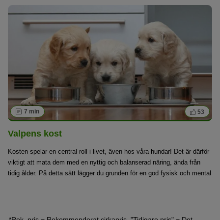
man mängden mat hos hundar om man vill
barfa
eller
kombinera olika foderråvaror? Lyckligtvis kan du enkelt
bestämma din hunds energibehov med hjälp av några
formler.
7 min
53
Valpens kost
Kosten spelar en central roll i livet, även hos våra hundar! Det är därför
viktigt att mata dem med en nyttig och balanserad näring, ända från
tidig ålder. På detta sätt lägger du grunden för en god fysisk och mental
utveckling. Här får du tips om några viktiga saker att tänka på för en
korrekt valpnäring.
*Rek. pris = Rekommenderat cirkapris, "Tidigare pris" = Det