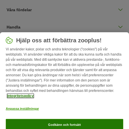
Våra fördelar
Handla
Välj land
Hjälp oss att förbättra zooplus!
Sverige / SE
Vi använder kakor, pixlar och andra teknologier ("cookies") på vår
webbplats. Vi använder viktiga kakor för att du ska kunna surfa och handla
på vår webbplats. Med ditt samtycke kan vi aktivera prestanda-, funktions-
Follow zooplus
och marknadsföringskakor för att förbättra din upplevelse på vår webbplats
och för att visa dig relevanta produkter och tjänster samt för att anpassa
annonser. Du kan göra ändringar när som helst i vårt preferenscenter
("Justera inställningar"). För mer information om den person som är
ansvarig för behandlingen av dina uppgifter, de personuppgifter som
behandlas och syftet med behandlingen hänvisas till preferenscenter.
integritetspolicy
Anpassa inställningar
Om oss
Karriär
Corporate Website
Om företaget
Villkor
Godkänn och fortsätt
Ångerblankett
Betalningssätt
Leverans
Dataskydd