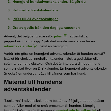
Hemgjord hundadventskalender: Så gör du
Kul med adventskalendern
Idéer till 24 överraskningar
Dra av godis från den dagliga ransonen
Advent, det betyder glädje inför
julen
, adventsljus,
pepparkakor och glögg. Självklart måste man också ha en
adventskalender
, helst en hemgjord.
Varför inte göra en hemgjord adventskalender åt hunden också?
Istället för choklad innehåller kalendern läckra godisbitar eller
spännande hundleksaker. Och det är inte bara din egen hund
som blir glad över en DIY-kalender. En hemgjord adventskalender
är också en underbar gåva till vänner som har hund.
Material till hundens
adventskalender
”Luckorna” i adventskalendern består av 24 juliga papperspåsar
som du fyller med olika små presenter till hunden. Lämpligt
innehåll i påsarna är till exempel
hembakade hundkex
eller