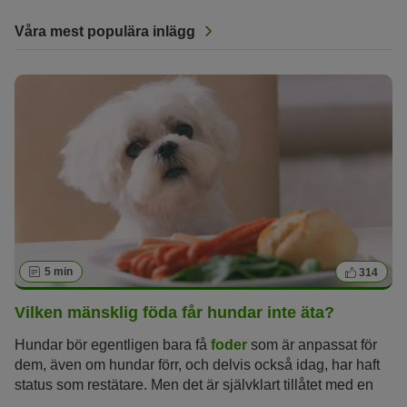
Våra mest populära inlägg
5 min
314
Vilken mänsklig föda får hundar inte äta?
Hundar bör egentligen bara få
foder
som är anpassat för
dem, även om hundar förr, och delvis också idag, har haft
status som restätare. Men det är självklart tillåtet med en
liten läckerbit som mellanmål då och då – under