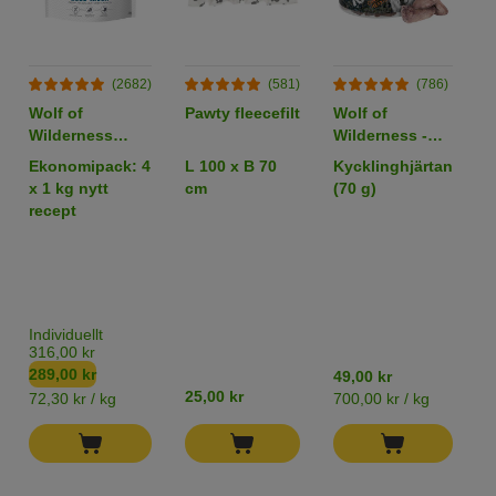
(2682)
(581)
(786)
Wolf of
Pawty fleecefilt
Wolf of
B
Wilderness
Wilderness -
W
Adult "Blue
RAW Snacks
W
Ekonomipack: 4
L 100 x B 70
Kycklinghjärtan
6
River" Lax
v
x 1 kg nytt
cm
(70 g)
b
(Bästsäljare)
recept
E
A
&
P
C
P
Individuellt
L
316,00 kr
289,00 kr
49,00 kr
1
25,00 kr
72,30 kr / kg
700,00 kr / kg
6