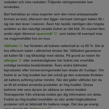
raskatter och icke-raskatter. Följande näringsmetoder kan
användas:
Barf betraktas av vissa experter som den mest artanpassade
formen av kost, eftersom den ligger närmast näringen katten får i
sig när den lever i naturen. Även här består nämligen den högsta
andelen av det naturligt utvalda fodret av rått kött. En mycket liten
andel utgör däremot
spannmål
, som katten till exempel intar
via maginnehållet hos en mus.
Våtfoder
har fördelen att fodrets vattenhalt är ca 80 %. Det är
bra eftersom katter i allmänhet dricker lite. Våtfodret garanterar
att katten får i sig tillräckligt med vätska. På grund av risken för
allergier
eller överkänsligheter bör fodret inte innehålla
onödiga kemiska beståndsdelar. Även andra fyllmedel,
biprodukter eller konserveringsmedel kan skada din hustiger. Om
fodret är av hög kvalitet kan det också ge den oväntade fördelen
att kattens avföring luktar mindre. När det gäller våtfoder bör du
se till att endast använda produkter av hög kvalitet. Dessa
behöver inte vara dyrare än sådana av sämre kvalitet.
Testrapporter från erkända institut ger dig information om detta.
Fodret av hög kvalitet innehåller en stor andel högkvalitativa
proteiner och är lättsmält för kattens mage. Det ska ge energi