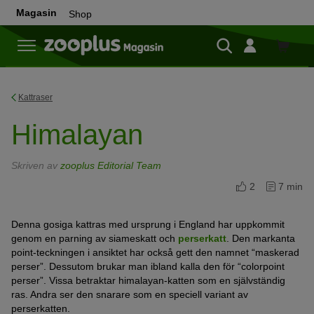
Magasin
Shop
Shop
Kattraser
Himalayan
Skriven av
zooplus Editorial Team
2
7 min
Denna gosiga kattras med ursprung i England har uppkommit
genom en parning av siameskatt och
perserkatt
. Den markanta
point-teckningen i ansiktet har också gett den namnet “maskerad
perser”. Dessutom brukar man ibland kalla den för “colorpoint
perser”. Vissa betraktar himalayan-katten som en självständig
ras. Andra ser den snarare som en speciell variant av
perserkatten.