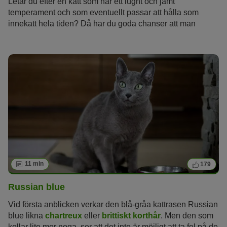
Letar du efter en katt som har ett lugnt och jämt
temperament och som eventuellt passar att hålla som
innekatt hela tiden? Då har du goda chanser att man
rekommenderar rasen brittiskt korthår. Den yviga pälsen
och de stora ögonen som brittiskt korthår har, även kallad
british shorthair, kan nästan ingen kattälskare tacka nej till.
Dessutom är deras sätt verkligen älskvärt! Vad behöver
man veta mer? Vår rasbeskrivning beskriver katten i detalj
och ger dig tips om hur man skaffar, håller, föder och
kontrollerar kattens hälsa.
11 min
179
Russian blue
Vid första anblicken verkar den blå-gråa kattrasen Russian
blue likna
chartreux
eller
brittiskt korthår
. Men den som
kollar lite mer noga, ser att det inte är möjligt att ta fel på de