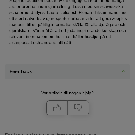
zooplus redaktion består av ett engagerat team med många
års erfarenhet inom djurhållning: Luisa med sin schweiziska
schäferhund Elyos, Laura, Julio och Florian. Tillsammans med
ett stort nätverk av djurexperter arbetar vi för att göra zooplus
magasin till en pålitlig informationskälla för alla djurägare och
djurälskare. Vårt mål är att erbjuda inspirerande kunskap och
relevant information om hur man håller husdjur på ett
artanpassat och ansvarsfullt sätt.
Feedback
Var artikeln till någon hjälp?