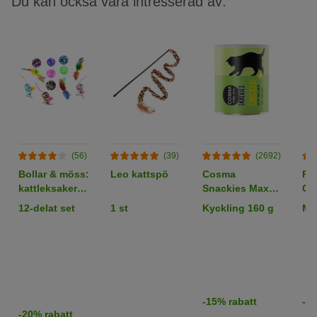
Du kan också vara intresserad av:
(56)
(39)
(2692)
Bollar & möss:
Leo kattspö
Cosma
Pr
kattleksaker i
Snackies Maxi
Co
set
Tube -
x 4
12-delat set
1 st
Kyckling 160 g
Mix
frystorkat
kattgodis
-15% rabatt
-15
-20% rabatt