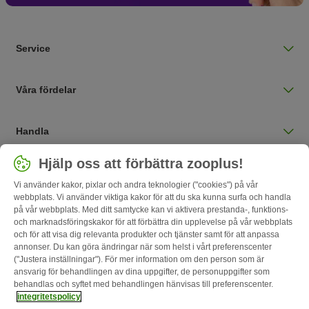
Service
Våra fördelar
Handla
Välj land
Hjälp oss att förbättra zooplus!
Sverige / SE
Vi använder kakor, pixlar och andra teknologier ("cookies") på vår
webbplats. Vi använder viktiga kakor för att du ska kunna surfa och handla
på vår webbplats. Med ditt samtycke kan vi aktivera prestanda-, funktions-
Follow zooplus
och marknadsföringskakor för att förbättra din upplevelse på vår webbplats
och för att visa dig relevanta produkter och tjänster samt för att anpassa
annonser. Du kan göra ändringar när som helst i vårt preferenscenter
("Justera inställningar"). För mer information om den person som är
ansvarig för behandlingen av dina uppgifter, de personuppgifter som
behandlas och syftet med behandlingen hänvisas till preferenscenter.
integritetspolicy