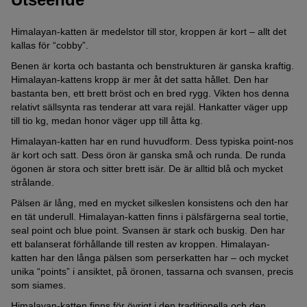
Himalayan-katten är medelstor till stor, kroppen är kort – allt det
kallas för “cobby”.
Benen är korta och bastanta och benstrukturen är ganska kraftig.
Himalayan-kattens kropp är mer åt det satta hållet. Den har
bastanta ben, ett brett bröst och en bred rygg. Vikten hos denna
relativt sällsynta ras tenderar att vara rejäl. Hankatter väger upp
till tio kg, medan honor väger upp till åtta kg.
Himalayan-katten har en rund huvudform. Dess typiska point-nos
är kort och satt. Dess öron är ganska små och runda. De runda
ögonen är stora och sitter brett isär. De är alltid blå och mycket
strålande.
Pälsen är lång, med en mycket silkeslen konsistens och den har
en tät underull. Himalayan-katten finns i pälsfärgerna seal tortie,
seal point och blue point. Svansen är stark och buskig. Den har
ett balanserat förhållande till resten av kroppen. Himalayan-
katten har den långa pälsen som perserkatten har – och mycket
unika “points” i ansiktet, på öronen, tassarna och svansen, precis
som siames.
Himalayan-katten finns för övrigt i den traditionella och den