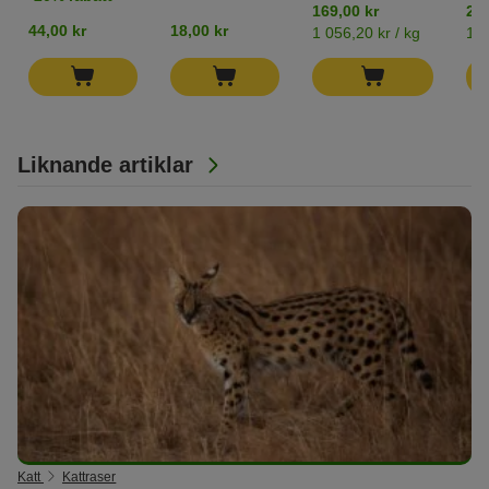
169,00 kr
29,
44,00 kr
18,00 kr
1 056,20 kr / kg
181
Liknande artiklar
Katt
Kattraser