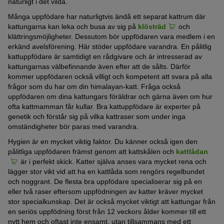
naturligt i det vilda.
Många uppfödare har naturligtvis ändå ett separat kattrum där
kattungarna kan leka och busa av sig på
klösträd
och
klättringsmöjligheter. Dessutom bör uppfödaren vara medlem i en
erkänd avelsförening. Här stöder uppfödare varandra. En pålitlig
kattuppfödare är samtidigt en rådgivare och är intresserad av
kattungarnas välbefinnande även efter att de sålts. Därför
kommer uppfödaren också villigt och kompetent att svara på alla
frågor som du har om din himalayan-katt. Fråga också
uppfödaren om dina kattungars föräldrar och gärna även om hur
ofta kattmamman får kullar. Bra kattuppfödare är experter på
genetik och förstår sig på vilka kattraser som under inga
omständigheter bör paras med varandra.
Hygien är en mycket viktig faktor. Du känner också igen den
pålitliga uppfödaren främst genom att kattskålen och
kattlådan
är i perfekt skick. Katter själva anses vara mycket rena och
lägger stor vikt vid att ha en kattlåda som rengörs regelbundet
och noggrant. De flesta bra uppfödare specialiserar sig på en
eller två raser eftersom uppfödningen av katter kräver mycket
stor specialkunskap. Det är också mycket viktigt att kattungar från
en seriös uppfödning först från 12 veckors ålder kommer till ett
nytt hem och oftast inte ensamt, utan tillsammans med ett