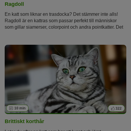
Ragdoll
En katt som liknar en trasdocka? Det stämmer inte alls!
Ragdoll är en kattras som passar perfekt till människor
som gillar siamerser, colorpoint och andra pointkatter. Det
är inte bara den fina pälsen som imponerar, utan även
dess unika färger, för att inte tala om de blå ögonen...
10 min
322
Brittiskt korthår