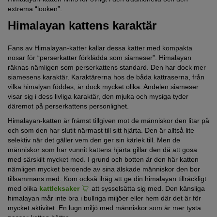
extrema “looken”.
Himalayan kattens karaktär
Fans av Himalayan-katter kallar dessa katter med kompakta
nosar för “perserkatter förklädda som siameser”. Himalayan
räknas nämligen som perserkattens standard. Den har dock mer
siamesens karaktär. Karaktärerna hos de båda kattraserna, från
vilka himalyan föddes, är dock mycket olika. Andelen siameser
visar sig i dess livliga karaktär, den mjuka och mysiga tyder
däremot på perserkattens personlighet.
Himalayan-katten är främst tillgiven mot de människor den litar på
och som den har slutit närmast till sitt hjärta. Den är alltså lite
selektiv när det gäller vem den ger sin kärlek till. Men de
människor som har vunnit kattens hjärta gillar den då att gosa
med särskilt mycket med. I grund och botten är den här katten
nämligen mycket beroende av sina älskade människor den bor
tillsammans med. Kom också ihåg att ge din himalayan tillräckligt
med olika
kattleksaker
att sysselsätta sig med. Den känsliga
himalayan mår inte bra i bullriga miljöer eller hem där det är för
mycket aktivitet. En lugn miljö med människor som är mer tysta