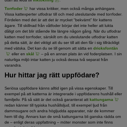
utan att leda till
viktökning
.
Torrfoder
har vissa kritiker, men också många anhängare.
Vissa kattexperter utfodrar till och med uteslutande med torrfoder.
Fördelen med det är att det är mycket “bekvämt” för kattens
ägare. Till skillnad från våtfoder börjar det inte heller att lukta
dåligt om det blir stående lite längre någon gång. När du utfodrar
katten med torrfoder, särskilt om du uteslutande utfodrar katten
på detta sätt, är det viktigt att du ser till att den får i sig tillräckligt
med vätska. Det kan du se till genom att sätta en
dricksfontän
eller en
skål
– på en annan plats än vid foderplatsen. I sin
naturliga miljö intar katten ju också dessa två separat från
varandra.
Hur hittar jag rätt uppfödare?
Seriösa uppfödare känns alltid igen på vissa egenskaper. Till
exempel på att katterna är integrerade i uppfödarens hushåll eller
familjeliv. På så sätt är det också garanterat att
kattungarna
redan känner till typiska hushållsljud, till exempel ljud från
dammsugare och andra högljudda apparater, när de kommer
hem till dig. Annars kan de små kattungarna bli ganska rädda om
de – enligt deras uppfattning – möter monster som inte finns