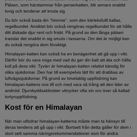
Pälsen, som härstammar från perserkatten, blir annars snabbt
tovig och tenderar att knuta sig.
Du bör också bada din “himmie”, som den kärleksfullt kallas,
regelbundet. Ansiktet bör också rengöras regelbundet för att hålla
ditt älskade djur rent och friskt. På grund av den långa pälsen
trasslar det snabbt in sig smuts i tassarna. Om det är möjligt kan
du också rengöra dem försiktigt.
Himalayan-katten kan också ha en benägenhet att gå upp i vikt.
Därför bör du vara noga med vad du ger din katt att äta och hålla
koll på dess vikt. Tyvärr är himalayan-katten relativt känslig för
olika sjukdomar. Den har till exempelvis lätt för att drabbas av
luftvägssjukdomar. På grund av tvivelaktig uppfödning kan
himalayan-kattens nos till och med vara så trång att den lider av
andnöd. Djurskyddsaktivister uttrycker ofta sin oro över så kallad
tortyruppfödning.
Kost för en Himalayan
När man utfodrar himalayan-katterna måste man ta hänsyn till
deras tendens att gå upp i vikt. Bortsett från detta gäller för dem i
stort sett samma näringsrekommendationer som för andra