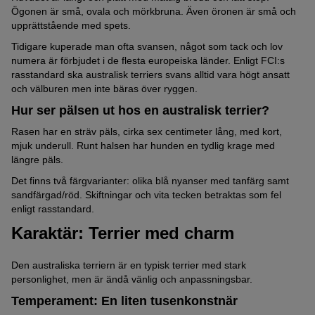
Ögonen är små, ovala och mörkbruna. Även öronen är små och
upprättstående med spets.
Tidigare kuperade man ofta svansen, något som tack och lov
numera är förbjudet i de flesta europeiska länder. Enligt FCI:s
rasstandard ska australisk terriers svans alltid vara högt ansatt
och välburen men inte bäras över ryggen.
Hur ser pälsen ut hos en australisk terrier?
Rasen har en sträv päls, cirka sex centimeter lång, med kort,
mjuk underull. Runt halsen har hunden en tydlig krage med
längre päls.
Det finns två färgvarianter: olika blå nyanser med tanfärg samt
sandfärgad/röd. Skiftningar och vita tecken betraktas som fel
enligt rasstandard.
Karaktär: Terrier med charm
Den australiska terriern är en typisk terrier med stark
personlighet, men är ändå vänlig och anpassningsbar.
Temperament: En liten tusenkonstnär