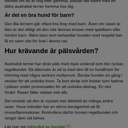
oavsett om du är ung eller gammal, passar det bättre med en
äldre australisk terrier hemma hos dig.
Är det en bra hund för barn?
Den lilla terriern går oftast bra ihop med barn. Även om rasen är
liten är det viktigt att den inte lämnas ensam med spädbarn eller
mindre barn. Äldre barn som behandlar hunden med respekt kan
få en sann vän för livet i denna ras.
Hur krävande är pälsvården?
Australisk terrier har sträv päls med mjuk underull som bör ryckas
regelbundet. Ett alternativ är att ta med den till en hundfrisör för
trimning med några veckors mellanrum. Borsta hunden en gång i
veckan för att undvika tovor. Ta bort skräp och kvistar som fastnar
i pälsen under promenaden för att undvika obehag. En stor
fördel: Rasen fäller nästan inte alls.
Det innebär att den är mycket mer lättskött än många andra
raser. Vissa individer har en större benägenhet att få
öroninflammationer. Kontrollera därför öronen regelbundet och
rengör dem vid behov.
Läs mer om
pälsvård av hundar
.