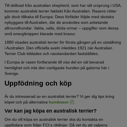
Till skillnad från australian shepherd, som har sitt ursprung i USA,
kommer australisk terrier faktiskt från Australien. Rasens rötter
går dock tillbaka till Europa: Dess förfäder följde med skotska
nybyggare till Australien, där de användes som arbetande
allroundhundar. Vakta, valla, döda ormar – uppgifter som dessa
små energiknippen klarade med bravur.
1880 visades australisk terrier för första gången på en utställning
i Australien. Den officiella aveln inleddes 1921 när Australian
Terrier Club bildades och rasstandarden fastställdes.
I Europa är rasen fortfarande till viss del en väl bevarad
hemlighet och inte den vanligaste hunden på gatorna här i
Sverige.
Uppfödning och köp
Är du intresserad av en australisk terrier? Vi ger dig tips kring
köpet och på alternativa
hundraser
.
Var kan jag köpa en australisk terrier?
Om du vill köpa en australisk terrier ska du kontakta en
uppfödare som följer FCI:s riktlinjer. Då vet du att valpens