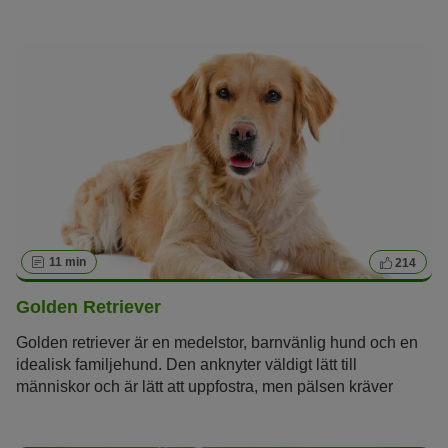
fyrbenta vän omkring sig och som gillar att ta hand om
deras silkeslena päls.
11 min
214
Golden Retriever
Golden retriever är en medelstor, barnvänlig hund och en
idealisk familjehund. Den anknyter väldigt lätt till
människor och är lätt att uppfostra, men pälsen kräver
skötsel och hunden behöver mycket träning.