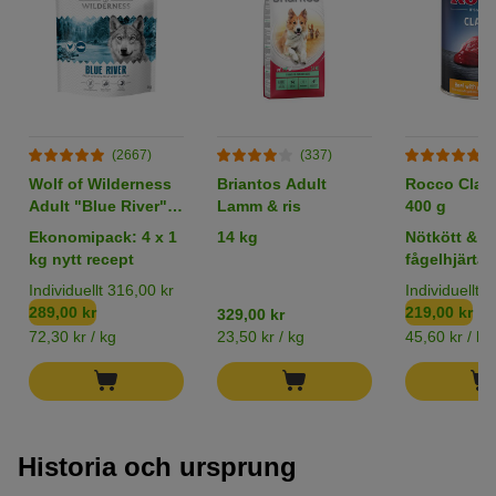
(2667)
(337)
(
Wolf of Wilderness
Briantos Adult
Rocco Class
Adult "Blue River"
Lamm & ris
400 g
Lax (Bästsäljare)
Ekonomipack: 4 x 1
14 kg
Nötkött &
kg nytt recept
fågelhjärta
Individuellt 316,00 kr
Individuellt 
289,00 kr
219,00 kr
329,00 kr
72,30 kr / kg
23,50 kr / kg
45,60 kr / kg
Historia och ursprung