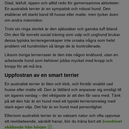
Glad, lekfull, öppen och alltid redo för gemensamma aktiviteter:
En australisk terrier är en sympatisk och robust hund. Den
etablerar ett starkt band till husse eller matte, men tycker även
om andra människor.
Trots sin ringa storlek är den självsäker och ganska tuff ibland.
Om den får korrekt social träning som valp och unghund brukar
dessa typiska terrieregenskaper inte orsaka några som helst
problem vid hundmöten så länge de är kontrollerade.
Liksom övriga terrierraser är den inte någon knähund, utan en
arbetande hund som behöver jobba mycket med kropp och
knopp för att må bra.
Uppfostran av en smart terrier
En australisk terrier är liten och klok, och förstår snabbt vad
husse eller matte vill. Den är lättlärd och anpassar sig smidigt till
sin ägares vardag – det viktigaste är att den får vara med. Tänk
på att den här är en hund med ett typiskt terriersinnelag med
stark egen vilja. Det här är en hund med personlighet.
Eftersom australisk terrier är av vaksam natur och ofta uppvisar
ett revirbeteende, särskilt hanar, bör du träna bort ett
överdrivet
skällande från början
.