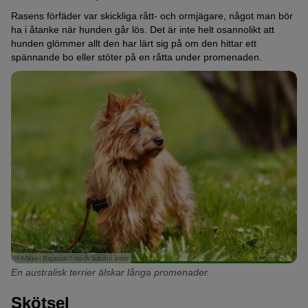
Rasens förfäder var skickliga rått- och ormjägare, något man bör
ha i åtanke när hunden går lös. Det är inte helt osannolikt att
hunden glömmer allt den har lärt sig på om den hittar ett
spännande bo eller stöter på en råtta under promenaden.
© Mikkel Bigandt / stock.adobe.com
En australisk terrier älskar långa promenader.
Skötsel