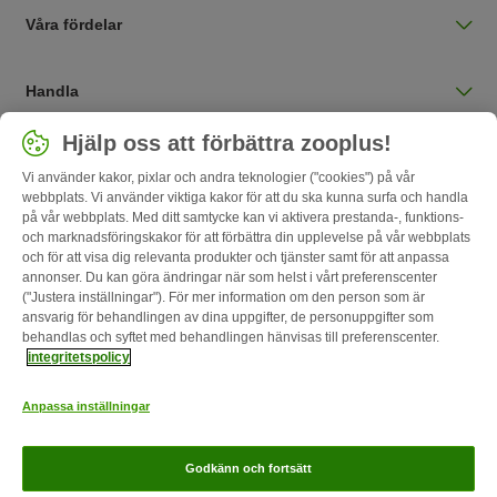
Våra fördelar
Handla
Välj land
Hjälp oss att förbättra zooplus!
Sverige / SE
Vi använder kakor, pixlar och andra teknologier ("cookies") på vår
webbplats. Vi använder viktiga kakor för att du ska kunna surfa och handla
på vår webbplats. Med ditt samtycke kan vi aktivera prestanda-, funktions-
Follow zooplus
och marknadsföringskakor för att förbättra din upplevelse på vår webbplats
och för att visa dig relevanta produkter och tjänster samt för att anpassa
annonser. Du kan göra ändringar när som helst i vårt preferenscenter
("Justera inställningar"). För mer information om den person som är
ansvarig för behandlingen av dina uppgifter, de personuppgifter som
behandlas och syftet med behandlingen hänvisas till preferenscenter.
integritetspolicy
Anpassa inställningar
Om oss
Karriär
Corporate Website
Om företaget
Villkor
Godkänn och fortsätt
Ångerblankett
Betalningssätt
Leverans
Dataskydd