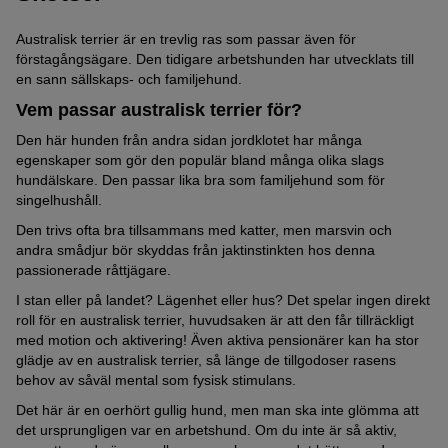
Australisk terrier är en trevlig ras som passar även för
förstagångsägare. Den tidigare arbetshunden har utvecklats till
en sann sällskaps- och familjehund.
Vem passar australisk terrier för?
Den här hunden från andra sidan jordklotet har många
egenskaper som gör den populär bland många olika slags
hundälskare. Den passar lika bra som familjehund som för
singelhushåll.
Den trivs ofta bra tillsammans med katter, men marsvin och
andra smådjur bör skyddas från jaktinstinkten hos denna
passionerade råttjägare.
I stan eller på landet? Lägenhet eller hus? Det spelar ingen direkt
roll för en australisk terrier, huvudsaken är att den får tillräckligt
med motion och aktivering! Även aktiva pensionärer kan ha stor
glädje av en australisk terrier, så länge de tillgodoser rasens
behov av såväl mental som fysisk stimulans.
Det här är en oerhört gullig hund, men man ska inte glömma att
det ursprungligen var en arbetshund. Om du inte är så aktiv,