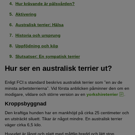
Hur krävande är pälsvården?
Aktivering
Australisk terrier: Hälsa
Historia och ursprung
Uppfödning och köp
Slutsatser: En sympatisk terrier
Hur ser en australisk terrier ut?
Enligt FCI:s standard beskrivs australisk terrier som ”en av de
minsta arbetsterrierna”. Vid första anblicken påminner den om en
modigare, vildare och större version av en
yorkshireterrier
.
Kroppsbyggnad
Den kraftiga hunden har en mankhöjd på cirka 25 centimeter och
en utsträckt siluett. Tikar är något mindre. En australisk terrier
väger cirka 6,5 kilo.
Huvudet är långt och platt med måttlig bredd och lätt stop.