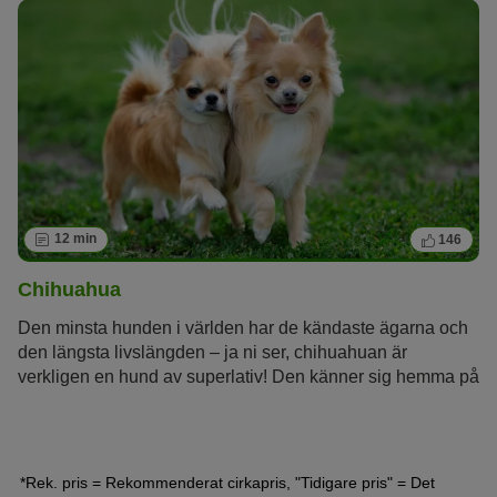
12 min
146
Chihuahua
Den minsta hunden i världen har de kändaste ägarna och
den längsta livslängden – ja ni ser, chihuahuan är
verkligen en hund av superlativ! Den känner sig hemma på
de stora scenerna, i handväskor som bärs av topstars som
Madonna, Britney Spears eller Paris Hilton. Ändå är den
mexikanska hunden chihuahua så mycket mer än bara en
lyxhund.
*Rek. pris = Rekommenderat cirkapris, "Tidigare pris" = Det