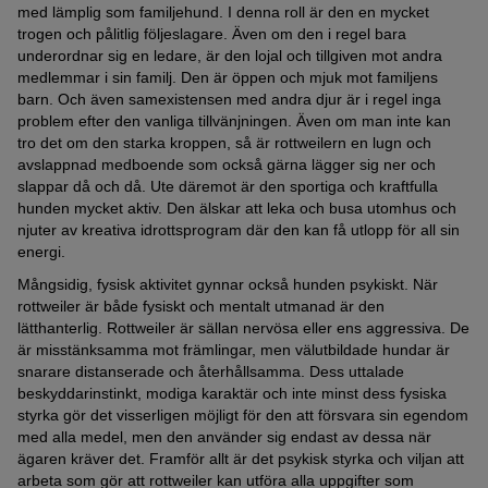
med lämplig som familjehund. I denna roll är den en mycket
trogen och pålitlig följeslagare. Även om den i regel bara
underordnar sig en ledare, är den lojal och tillgiven mot andra
medlemmar i sin familj. Den är öppen och mjuk mot familjens
barn. Och även samexistensen med andra djur är i regel inga
problem efter den vanliga tillvänjningen. Även om man inte kan
tro det om den starka kroppen, så är rottweilern en lugn och
avslappnad medboende som också gärna lägger sig ner och
slappar då och då. Ute däremot är den sportiga och kraftfulla
hunden mycket aktiv. Den älskar att leka och busa utomhus och
njuter av kreativa idrottsprogram där den kan få utlopp för all sin
energi.
Mångsidig, fysisk aktivitet gynnar också hunden psykiskt. När
rottweiler är både fysiskt och mentalt utmanad är den
lätthanterlig. Rottweiler är sällan nervösa eller ens aggressiva. De
är misstänksamma mot främlingar, men välutbildade hundar är
snarare distanserade och återhållsamma. Dess uttalade
beskyddarinstinkt, modiga karaktär och inte minst dess fysiska
styrka gör det visserligen möjligt för den att försvara sin egendom
med alla medel, men den använder sig endast av dessa när
ägaren kräver det. Framför allt är det psykisk styrka och viljan att
arbeta som gör att rottweiler kan utföra alla uppgifter som