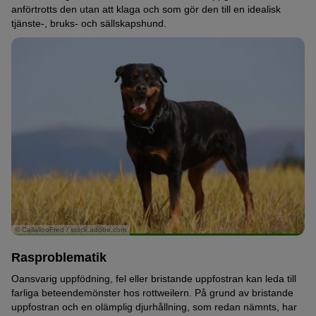
anförtrotts den utan att klaga och som gör den till en idealisk
tjänste-, bruks- och sällskapshund.
© CallallooFred / stock.adobe.com
Rasproblematik
Oansvarig uppfödning, fel eller bristande uppfostran kan leda till
farliga beteendemönster hos rottweilern. På grund av bristande
uppfostran och en olämplig djurhållning, som redan nämnts, har