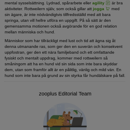
mental sysselsättning. Lydnad, spårarbete eller
agility
är bra
aktiviteter. Rottweilern själv, som också gillar att
jogga
med
sin ägare, är inte nödvändigtvis tillfredsställd med att bara
springa, utan vill hellre utföra en uppgift. På så sätt är den
gemensamma motionen också avgörande för en god relation
mellan människa och hund.
Människor som har tillräckligt med lust och tid att ägna sig åt
denna utmanande ras, som ger den en suverän och konsekvent
uppfostran, ger den ett nära familjeband och ett omfattande
fysiskt och mentalt uppdrag, kommer med rottweilern så
småningom att ha en hund vid sin sida som inte bara skyddar
dem, utan som framför allt är en pålitlig, vänlig och mild vän. En
hund som inte bara på grund av sin styrka får hundälskare på fall.
zooplus Editorial Team