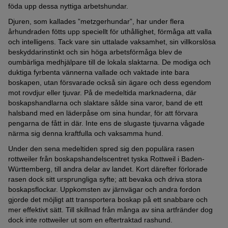
föda upp dessa nyttiga arbetshundar.
Djuren, som kallades ”metzgerhundar”, har under flera
århundraden fötts upp speciellt för uthållighet, förmåga att valla
och intelligens. Tack vare sin uttalade vaksamhet, sin villkorslösa
beskyddarinstinkt och sin höga arbetsförmåga blev de
oumbärliga medhjälpare till de lokala slaktarna. De modiga och
duktiga fyrbenta vännerna vallade och vaktade inte bara
boskapen, utan försvarade också sin ägare och dess egendom
mot rovdjur eller tjuvar. På de medeltida marknaderna, där
boskapshandlarna och slaktare sålde sina varor, band de ett
halsband med en läderpåse om sina hundar, för att förvara
pengarna de fått in där. Inte ens de slugaste tjuvarna vågade
närma sig denna kraftfulla och vaksamma hund.
Under den sena medeltiden spred sig den populära rasen
rottweiler från boskapshandelscentret tyska Rottweil i Baden-
Württemberg, till andra delar av landet. Kort därefter förlorade
rasen dock sitt ursprungliga syfte; att bevaka och driva stora
boskapsflockar. Uppkomsten av järnvägar och andra fordon
gjorde det möjligt att transportera boskap på ett snabbare och
mer effektivt sätt. Till skillnad från många av sina artfränder dog
dock inte rottweiler ut som en eftertraktad rashund.