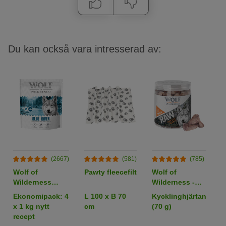
Du kan också vara intresserad av:
(2667)
(581)
(785)
Wolf of
Pawty fleecefilt
Wolf of
B
Wilderness
Wilderness -
W
Adult "Blue
RAW Snacks
W
Ekonomipack: 4
L 100 x B 70
Kycklinghjärtan
6
River" Lax
v
x 1 kg nytt
cm
(70 g)
b
(Bästsäljare)
recept
M