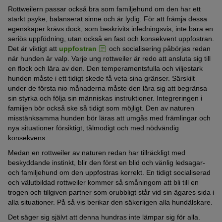
Rottweilern passar också bra som familjehund om den har ett
starkt psyke, balanserat sinne och är lydig. För att främja dessa
egenskaper krävs dock, som beskrivits inledningsvis, inte bara en
seriös uppfödning, utan också en fast och konsekvent uppfostran.
Det är viktigt att
uppfostran
och socialisering påbörjas redan
när hunden är valp. Varje ung rottweiler är redo att ansluta sig till
en flock och lära av den. Den temperamentsfulla och viljestark
hunden måste i ett tidigt skede få veta sina gränser. Särskilt
under de första nio månaderna måste den lära sig att begränsa
sin styrka och följa sin människas instruktioner. Integreringen i
familjen bör också ske så tidigt som möjligt. Den av naturen
misstänksamma hunden bör läras att umgås med främlingar och
nya situationer försiktigt, tålmodigt och med nödvändig
konsekvens.
Medan en rottweiler av naturen redan har tillräckligt med
beskyddande instinkt, blir den först en blid och vänlig ledsagar-
och familjehund om den uppfostras korrekt. En tidigt socialiserad
och välutbildad rottweiler kommer så småningom att bli till en
trogen och tillgiven partner som orubbligt står vid sin ägares sida i
alla situationer. På så vis berikar den säkerligen alla hundälskare.
Det säger sig självt att denna hundras inte lämpar sig för alla.