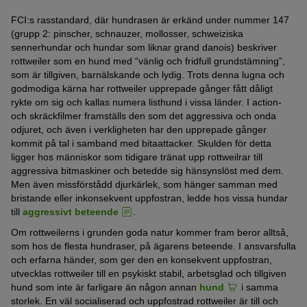
FCI:s rasstandard, där hundrasen är erkänd under nummer 147
(grupp 2: pinscher, schnauzer, mollosser, schweiziska
sennerhundar och hundar som liknar grand danois) beskriver
rottweiler som en hund med “vänlig och fridfull grundstämning”,
som är tillgiven, barnälskande och lydig. Trots denna lugna och
godmodiga kärna har rottweiler upprepade gånger fått dåligt
rykte om sig och kallas numera listhund i vissa länder. I action-
och skräckfilmer framställs den som det aggressiva och onda
odjuret, och även i verkligheten har den upprepade gånger
kommit på tal i samband med bitaattacker. Skulden för detta
ligger hos människor som tidigare tränat upp rottweilrar till
aggressiva bitmaskiner och betedde sig hänsynslöst med dem.
Men även missförstådd djurkärlek, som hänger samman med
bristande eller inkonsekvent uppfostran, ledde hos vissa hundar
till
aggressivt beteende
.
Om rottweilerns i grunden goda natur kommer fram beror alltså,
som hos de flesta hundraser, på ägarens beteende. I ansvarsfulla
och erfarna händer, som ger den en konsekvent uppfostran,
utvecklas rottweiler till en psykiskt stabil, arbetsglad och tillgiven
hund som inte är farligare än någon annan
hund
i samma
storlek. En väl socialiserad och uppfostrad rottweiler är till och