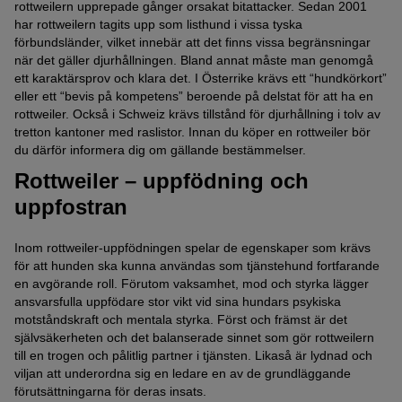
rottweilern upprepade gånger orsakat bitattacker. Sedan 2001
har rottweilern tagits upp som listhund i vissa tyska
förbundsländer, vilket innebär att det finns vissa begränsningar
när det gäller djurhållningen. Bland annat måste man genomgå
ett karaktärsprov och klara det. I Österrike krävs ett “hundkörkort”
eller ett “bevis på kompetens” beroende på delstat för att ha en
rottweiler. Också i Schweiz krävs tillstånd för djurhållning i tolv av
tretton kantoner med raslistor. Innan du köper en rottweiler bör
du därför informera dig om gällande bestämmelser.
Rottweiler – uppfödning och
uppfostran
Inom rottweiler-uppfödningen spelar de egenskaper som krävs
för att hunden ska kunna användas som tjänstehund fortfarande
en avgörande roll. Förutom vaksamhet, mod och styrka lägger
ansvarsfulla uppfödare stor vikt vid sina hundars psykiska
motståndskraft och mentala styrka. Först och främst är det
självsäkerheten och det balanserade sinnet som gör rottweilern
till en trogen och pålitlig partner i tjänsten. Likaså är lydnad och
viljan att underordna sig en ledare en av de grundläggande
förutsättningarna för deras insats.