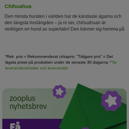
Chihuahua
Den minsta hunden i världen har de kändaste ägarna och
den längsta livslängden – ja ni ser, chihuahuan är
verkligen en hund av superlativ! Den känner sig hemma på
de stora scenerna, i handväskor som bärs av topstars som
Madonna, Britney Spears eller Paris Hilton. Ändå är den
mexikanska hunden chihuahua så mycket mer än bara en
lyxhund.
*Rek. pris = Rekommenderat cirkapris, "Tidigare pris" = Det
lägsta priset på produkten under de senaste 30 dagarna
**Se
leveranskostnader och leveranstid