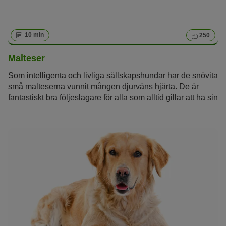
10 min
250
Malteser
Som intelligenta och livliga sällskapshundar har de snövita
små malteserna vunnit mången djurväns hjärta. De är
fantastiskt bra följeslagare för alla som alltid gillar att ha sin
fyrbenta vän omkring sig och som gillar att ta hand om
deras silkeslena päls.