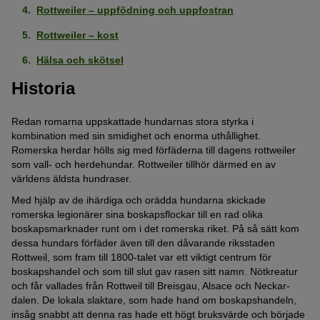
Rottweiler – uppfödning och uppfostran
Rottweiler – kost
Hälsa och skötsel
Historia
Redan romarna uppskattade hundarnas stora styrka i
kombination med sin smidighet och enorma uthållighet.
Romerska herdar hölls sig med förfäderna till dagens rottweiler
som vall- och herdehundar. Rottweiler tillhör därmed en av
världens äldsta hundraser.
Med hjälp av de ihärdiga och orädda hundarna skickade
romerska legionärer sina boskapsflockar till en rad olika
boskapsmarknader runt om i det romerska riket. På så sätt kom
dessa hundars förfäder även till den dåvarande riksstaden
Rottweil, som fram till 1800-talet var ett viktigt centrum för
boskapshandel och som till slut gav rasen sitt namn. Nötkreatur
och får vallades från Rottweil till Breisgau, Alsace och Neckar-
dalen. De lokala slaktare, som hade hand om boskapshandeln,
insåg snabbt att denna ras hade ett högt bruksvärde och började