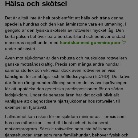
Hälsa och skötsel
Det är alltså inte är helt problemfritt att hålla och träna denna
speciella hundras och den kan åtminstone vara en utmaning. I
gengäld är den fysiska skötseln av rottweiler mycket låg. Den
korta pälsen behöver bara borstas ibland och behöver endast
masseras regelbundet med
handskar med gumminoppor
under pälsbytet.
Även mot sjukdomar är den robusta och muskulösa rottweilern
ganska motståndskraftig. Precis som många andra hundar i
samma storlek och vikt visar dock även rottweiler en viss
känslighet för armbågs- och höftledsdysplasi (ED/HD). Det krävs
därför en röntgenundersökning som en del av avelsprövningen
för att upptäcka den genetiska predispositionen för en sådan
ledsjukdom. Under de senaste åren har det också blivit allt
vanligare att diagnostisera hjärtsjukdomar hos rottweiler, till
exempel en hjärtsvikt.
I allmänhet kan risken för en sjukdom minimeras – precis som
hos oss människor – med rätt kost och ett balanserat
motionsprogram. Särskilt rottweiler, som inte hålls som
tjänstehundar, utan som rena familjehundar, behöver fysisk och