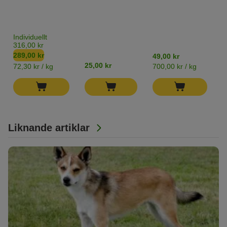
(
&
B
P
Individuellt
T
316,00 kr
289,00 kr
49,00 kr
1
25,00 kr
72,30 kr / kg
700,00 kr / kg
7
Liknande artiklar