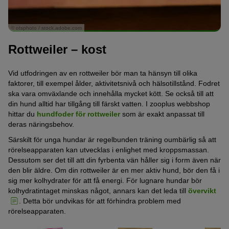
© otsphoto / stock.adobe.com
Rottweiler – kost
Vid utfodringen av en rottweiler bör man ta hänsyn till olika
faktorer, till exempel ålder, aktivitetsnivå och hälsotillstånd. Fodret
ska vara omväxlande och innehålla mycket kött. Se också till att
din hund alltid har tillgång till färskt vatten. I zooplus webbshop
hittar du
hundfoder för rottweiler
som är exakt anpassat till
deras näringsbehov.
Särskilt för unga hundar är regelbunden träning oumbärlig så att
rörelseapparaten kan utvecklas i enlighet med kroppsmassan.
Dessutom ser det till att din fyrbenta vän håller sig i form även när
den blir äldre. Om din rottweiler är en mer aktiv hund, bör den få i
sig mer kolhydrater för att få energi. För lugnare hundar bör
kolhydratintaget minskas något, annars kan det leda till
övervikt
. Detta bör undvikas för att förhindra problem med
rörelseapparaten.