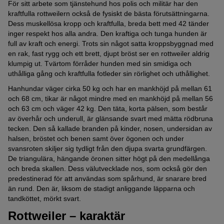
För sitt arbete som tjänstehund hos polis och militär har den
kraftfulla rottweilern också de fysiskt de bästa förutsättningarna.
Dess muskellösa kropp och kraftfulla, breda bett med 42 tänder
inger respekt hos alla andra. Den kraftiga och tunga hunden är
full av kraft och energi. Trots sin något satta kroppsbyggnad med
en rak, fast rygg och ett brett, djupt bröst ser en rottweiler aldrig
klumpig ut. Tvärtom förråder hunden med sin smidiga och
uthålliga gång och kraftfulla fotleder sin rörlighet och uthållighet.
Hanhundar väger cirka 50 kg och har en mankhöjd på mellan 61
och 68 cm, tikar är något mindre med en mankhöjd på mellan 56
och 63 cm och väger 42 kg. Den täta, korta pälsen, som består
av överhår och underull, är glänsande svart med mätta rödbruna
tecken. Den så kallade branden på kinder, nosen, undersidan av
halsen, bröstet och benen samt över ögonen och under
svansroten skiljer sig tydligt från den djupa svarta grundfärgen.
De triangulära, hängande öronen sitter högt på den medellånga
och breda skallen. Dess välutvecklade nos, som också gör den
predestinerad för att användas som spårhund, är snarare bred
än rund. Den är, liksom de stadigt anliggande läpparna och
tandköttet, mörkt svart.
Rottweiler – karaktär