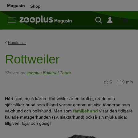
Magasin
Shop
Shop
Hundraser
Rottweiler
Skriven av
zooplus Editorial Team
6
9 min
Hårt skal, mjuk kärna: Rottweiler är en kraftig, orädd och
självsäker hund som ibland varnar genom att visa tänderna som
vakthund och polishund. Men som
familjehund
visar den tidigare
kallade metzgerhunden (sv. slaktarhund) också sin mjuka sida:
tillgiven, lojal och gosig!