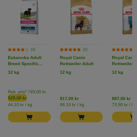
(3)
(2)
(
Eukanuba Adult
Royal Canin
Royal Cani
Breed Specific
Rottweiler Adult
Rottweiler 
Rottweiler
12 kg
12 kg
12 kg
Rek. pris* 749,00 kr
529,00 kr
817,00 kr
887,00 kr
44,10 kr / kg
68,10 kr / kg
73,90 kr / kg