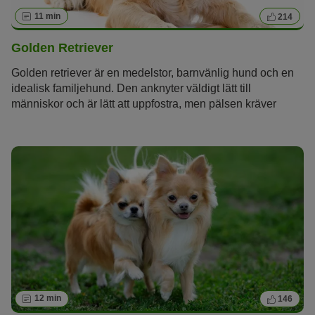
11 min
214
Golden Retriever
Golden retriever är en medelstor, barnvänlig hund och en
idealisk familjehund. Den anknyter väldigt lätt till
människor och är lätt att uppfostra, men pälsen kräver
skötsel och hunden behöver mycket träning.
12 min
146