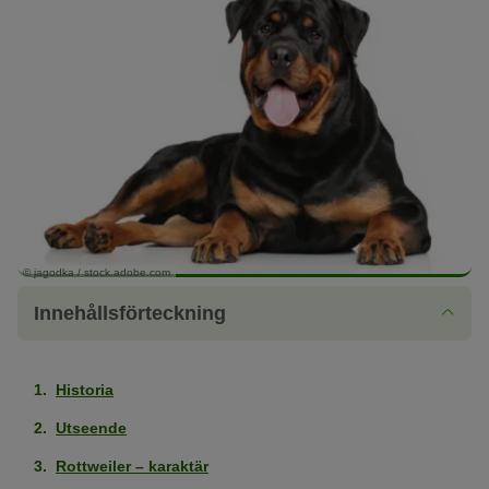
© jagodka / stock.adobe.com
Innehållsförteckning
Historia
Utseende
Rottweiler – karaktär