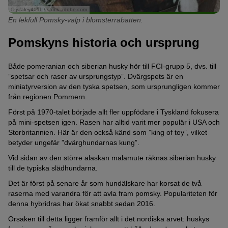
© jstaley4011 / stock.adobe.com
En lekfull Pomsky-valp i blomsterrabatten.
Pomskyns historia och ursprung
Både pomeranian och siberian husky hör till FCI-grupp 5, dvs. till
”spetsar och raser av ursprungstyp”. Dvärgspets är en
miniatyrversion av den tyska spetsen, som ursprungligen kommer
från regionen Pommern.
Först på 1970-talet började allt fler uppfödare i Tyskland fokusera
på mini-spetsen igen. Rasen har alltid varit mer populär i USA och
Storbritannien. Här är den också känd som ”king of toy”, vilket
betyder ungefär ”dvärghundarnas kung”.
Vid sidan av den större alaskan malamute räknas siberian husky
till de typiska slädhundarna.
Det är först på senare år som hundälskare har korsat de två
raserna med varandra för att avla fram pomsky. Populariteten för
denna hybridras har ökat snabbt sedan 2016.
Orsaken till detta ligger framför allt i det nordiska arvet: huskys