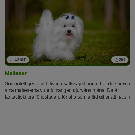
10 min
250
Malteser
Som intelligenta och livliga sällskapshundar har de snövita
små malteserna vunnit mången djurväns hjärta. De är
fantastiskt bra följeslagare för alla som alltid gillar att ha sin
fyrbenta vän omkring sig och som gillar att ta hand om
deras silkeslena päls.