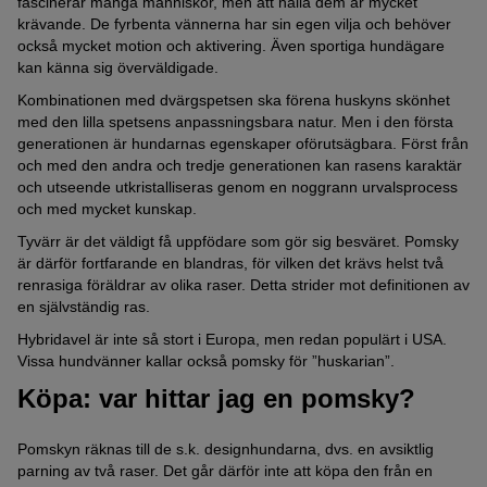
fascinerar många människor, men att hålla dem är mycket
krävande. De fyrbenta vännerna har sin egen vilja och behöver
också mycket motion och aktivering. Även sportiga hundägare
kan känna sig överväldigade.
Kombinationen med dvärgspetsen ska förena huskyns skönhet
med den lilla spetsens anpassningsbara natur. Men i den första
generationen är hundarnas egenskaper oförutsägbara. Först från
och med den andra och tredje generationen kan rasens karaktär
och utseende utkristalliseras genom en noggrann urvalsprocess
och med mycket kunskap.
Tyvärr är det väldigt få uppfödare som gör sig besväret. Pomsky
är därför fortfarande en blandras, för vilken det krävs helst två
renrasiga föräldrar av olika raser. Detta strider mot definitionen av
en självständig ras.
Hybridavel är inte så stort i Europa, men redan populärt i USA.
Vissa hundvänner kallar också pomsky för ”huskarian”.
Köpa: var hittar jag en pomsky?
Pomskyn räknas till de s.k. designhundarna, dvs. en avsiktlig
parning av två raser. Det går därför inte att köpa den från en