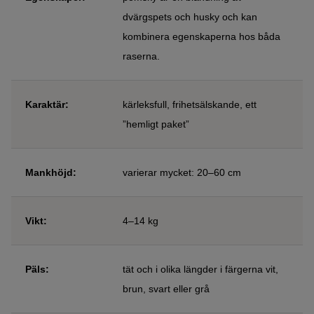
dvärgspets och husky och kan
kombinera egenskaperna hos båda
raserna.
Karaktär:
kärleksfull, frihetsälskande, ett
”hemligt paket”
Mankhöjd:
varierar mycket: 20–60 cm
Vikt:
4–14 kg
Päls:
tät och i olika längder i färgerna vit,
brun, svart eller grå