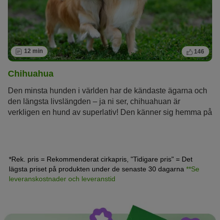
12 min
146
Chihuahua
Den minsta hunden i världen har de kändaste ägarna och
den längsta livslängden – ja ni ser, chihuahuan är
verkligen en hund av superlativ! Den känner sig hemma på
de stora scenerna, i handväskor som bärs av topstars som
Madonna, Britney Spears eller Paris Hilton. Ändå är den
mexikanska hunden chihuahua så mycket mer än bara en
lyxhund.
*Rek. pris = Rekommenderat cirkapris, "Tidigare pris" = Det
lägsta priset på produkten under de senaste 30 dagarna
**Se
leveranskostnader och leveranstid