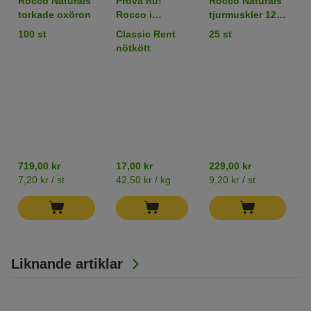
Rocco Naturals
Prova nu!
Rocco Naturals
torkade oxöron
Rocco i
tjurmuskler 12
enpack 1 x 400
cm
100 st
Classic Rent
25 st
g
nötkött
719,00 kr
17,00 kr
229,00 kr
7,20 kr / st
42,50 kr / kg
9,20 kr / st
Liknande artiklar