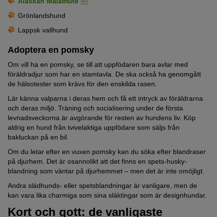
Alaskan Malamute
Grönlandshund
Lappsk vallhund
Adoptera en pomsky
Om vill ha en pomsky, se till att uppfödaren bara avlar med
föräldradjur som har en stamtavla. De ska också ha genomgått
de hälsotester som krävs för den enskilda rasen.
Lär känna valparna i deras hem och få ett intryck av föräldrarna
och deras miljö. Träning och socialisering under de första
levnadsveckorna är avgörande för resten av hundens liv. Köp
aldrig en hund från tvivelaktiga uppfödare som säljs från
bakluckan på en bil.
Om du letar efter en vuxen pomsky kan du söka efter blandraser
på djurhem. Det är osannolikt att det finns en spets-husky-
blandning som väntar på djurhemmet – men det är inte omöjligt.
Andra slädhunds- eller spetsblandningar är vanligare, men de
kan vara lika charmiga som sina släktingar som är designhundar.
Kort och gott: de vanligaste