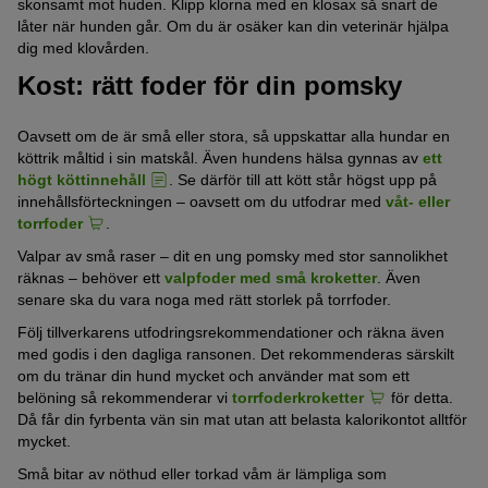
skonsamt mot huden. Klipp klorna med en klosax så snart de
låter när hunden går. Om du är osäker kan din veterinär hjälpa
dig med klovården.
Kost: rätt foder för din pomsky
Oavsett om de är små eller stora, så uppskattar alla hundar en
köttrik måltid i sin matskål. Även hundens hälsa gynnas av
ett
högt köttinnehåll
. Se därför till att kött står högst upp på
innehållsförteckningen – oavsett om du utfodrar med
våt- eller
torrfoder
.
Valpar av små raser – dit en ung pomsky med stor sannolikhet
räknas – behöver ett
valpfoder med små kroketter
. Även
senare ska du vara noga med rätt storlek på torrfoder.
Följ tillverkarens utfodringsrekommendationer och räkna även
med godis i den dagliga ransonen. Det rekommenderas särskilt
om du tränar din hund mycket och använder mat som ett
belöning så rekommenderar vi
torrfoderkroketter
för detta.
Då får din fyrbenta vän sin mat utan att belasta kalorikontot alltför
mycket.
Små bitar av nöthud eller torkad våm är lämpliga som