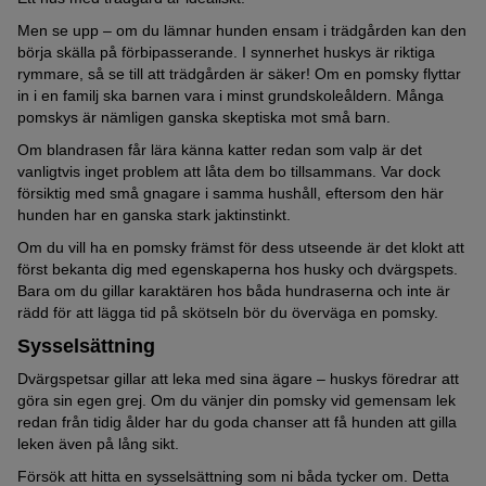
Men se upp – om du lämnar hunden ensam i trädgården kan den
börja skälla på förbipasserande. I synnerhet huskys är riktiga
rymmare, så se till att trädgården är säker! Om en pomsky flyttar
in i en familj ska barnen vara i minst grundskoleåldern. Många
pomskys är nämligen ganska skeptiska mot små barn.
Om blandrasen får lära känna katter redan som valp är det
vanligtvis inget problem att låta dem bo tillsammans. Var dock
försiktig med små gnagare i samma hushåll, eftersom den här
hunden har en ganska stark jaktinstinkt.
Om du vill ha en pomsky främst för dess utseende är det klokt att
först bekanta dig med egenskaperna hos husky och dvärgspets.
Bara om du gillar karaktären hos båda hundraserna och inte är
rädd för att lägga tid på skötseln bör du överväga en pomsky.
Sysselsättning
Dvärgspetsar gillar att leka med sina ägare – huskys föredrar att
göra sin egen grej. Om du vänjer din pomsky vid gemensam lek
redan från tidig ålder har du goda chanser att få hunden att gilla
leken även på lång sikt.
Försök att hitta en sysselsättning som ni båda tycker om. Detta