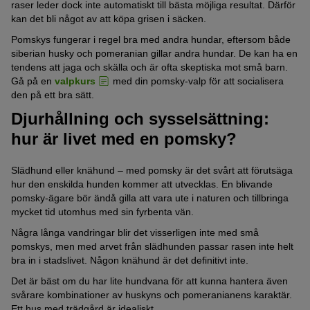
raser leder dock inte automatiskt till bästa möjliga resultat. Därför
kan det bli något av att köpa grisen i säcken.
Pomskys fungerar i regel bra med andra hundar, eftersom både
siberian husky och pomeranian gillar andra hundar. De kan ha en
tendens att jaga och skälla och är ofta skeptiska mot små barn.
Gå på en
valpkurs
med din pomsky-valp för att socialisera
den på ett bra sätt.
Djurhållning och sysselsättning:
hur är livet med en pomsky?
Slädhund eller knähund – med pomsky är det svårt att förutsäga
hur den enskilda hunden kommer att utvecklas. En blivande
pomsky-ägare bör ändå gilla att vara ute i naturen och tillbringa
mycket tid utomhus med sin fyrbenta vän.
Några långa vandringar blir det visserligen inte med små
pomskys, men med arvet från slädhunden passar rasen inte helt
bra in i stadslivet. Någon knähund är det definitivt inte.
Det är bäst om du har lite hundvana för att kunna hantera även
svårare kombinationer av huskyns och pomeranianens karaktär.
Ett hus med trädgård är idealiskt.