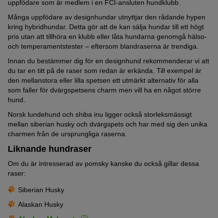
uppfödare som är medlem i en FCI-ansluten hundklubb.
Många uppfödare av designhundar utnyttjar den rådande hypen
kring hybridhundar. Detta gör att de kan sälja hundar till ett högt
pris utan att tillhöra en klubb eller låta hundarna genomgå hälso-
och temperamentstester – eftersom blandraserna är trendiga.
Innan du bestämmer dig för en designhund rekommenderar vi att
du tar en titt på de raser som redan är erkända. Till exempel är
den mellanstora eller lilla spetsen ett utmärkt alternativ för alla
som faller för dvärgspetsens charm men vill ha en något större
hund.
Norsk lundehund och shiba inu ligger också storleksmässigt
mellan siberian husky och dvärgspets och har med sig den unika
charmen från de ursprungliga raserna.
Liknande hundraser
Om du är intresserad av pomsky kanske du också gillar dessa
raser:
Siberian Husky
Alaskan Husky