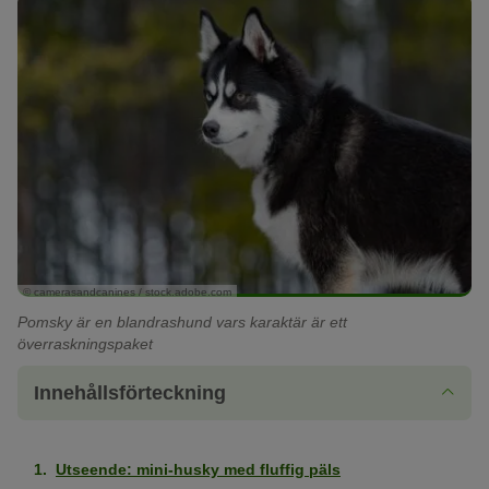
© camerasandcanines / stock.adobe.com
Pomsky är en blandrashund vars karaktär är ett
överraskningspaket
Innehållsförteckning
Utseende: mini-husky med fluffig päls