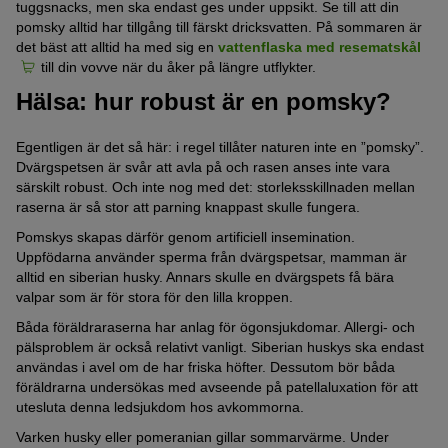
tuggsnacks, men ska endast ges under uppsikt. Se till att din
pomsky alltid har tillgång till färskt dricksvatten. På sommaren är
det bäst att alltid ha med sig en
vattenflaska med resematskål
till din vovve när du åker på längre utflykter.
Hälsa: hur robust är en pomsky?
Egentligen är det så här: i regel tillåter naturen inte en ”pomsky”.
Dvärgspetsen är svår att avla på och rasen anses inte vara
särskilt robust. Och inte nog med det: storleksskillnaden mellan
raserna är så stor att parning knappast skulle fungera.
Pomskys skapas därför genom artificiell insemination.
Uppfödarna använder sperma från dvärgspetsar, mamman är
alltid en siberian husky. Annars skulle en dvärgspets få bära
valpar som är för stora för den lilla kroppen.
Båda föräldraraserna har anlag för ögonsjukdomar. Allergi- och
pälsproblem är också relativt vanligt. Siberian huskys ska endast
användas i avel om de har friska höfter. Dessutom bör båda
föräldrarna undersökas med avseende på patellaluxation för att
utesluta denna ledsjukdom hos avkommorna.
Varken husky eller pomeranian gillar sommarvärme. Under