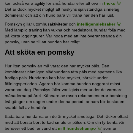
kan också vara agility för små hundar eller att öva in
tricks
.
Det är dock mycket möjligt att huskyns självständiga sinnelag
dominerar och att din hund bara vill träna när den har lust.
Pomskyn gillar utomhusaktiviteter och
intelligensleksaker
.
Med lämplig träning kan vuxna och medelstora hundar följa med
på korta joggingturer. Var noga med att inte överanstränga din
pomsky, utan se till att hunden har roligt.
Att sköta en pomsky
Hur liten pomsky än må vara: den har mycket päls. Den
kombinerar nämligen slädhundens täta päls med spetsens lika
frodiga päls. Hundarna kan håra mycket, särskilt under
fällningsperioden. Ägaren bör kamma hunden noggrant minst
varannan dag. Pomskys fäller vanligtvis mer under de varmare
månaderna på året. Kännare av rasen rekommenderar borstning
två gånger om dagen under denna period, annars blir bostaden
snabbt full av hundhår.
Bada bara hundarna om de är mycket smutsiga. Det räcker oftast
med att borsta bort torkad smuts ur pälsen. Om din fyrbenta vän
behöver ett bad, använd ett
milt hundschampo
som är