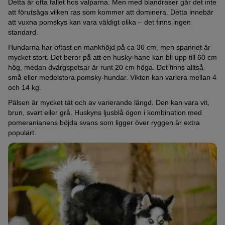
Detta är ofta fallet hos valparna. Men med blandraser går det inte
att förutsäga vilken ras som kommer att dominera. Detta innebär
att vuxna pomskys kan vara väldigt olika – det finns ingen
standard.
Hundarna har oftast en mankhöjd på ca 30 cm, men spannet är
mycket stort. Det beror på att en husky-hane kan bli upp till 60 cm
hög, medan dvärgspetsar är runt 20 cm höga. Det finns alltså
små eller medelstora pomsky-hundar. Vikten kan variera mellan 4
och 14 kg.
Pälsen är mycket tät och av varierande längd. Den kan vara vit,
brun, svart eller grå. Huskyns ljusblå ögon i kombination med
pomeranianens böjda svans som ligger över ryggen är extra
populärt.