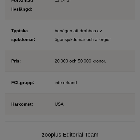
Förväntad
ca 14 år
livslängd:
Typiska
benägen att drabbas av
sjukdomar:
ögonsjukdomar och allergier
Pris:
20 000 och 50 000 kronor.
FCI-grupp:
inte erkänd
Härkomst:
USA
zooplus Editorial Team