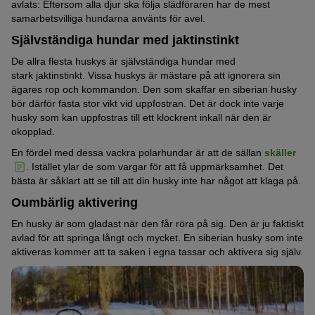
avlats: Eftersom alla djur ska följa slädföraren har de mest
samarbetsvilliga hundarna använts för avel.
Självständiga hundar med jaktinstinkt
De allra flesta huskys är självständiga hundar med
stark jaktinstinkt. Vissa huskys är mästare på att ignorera sin
ägares rop och kommandon. Den som skaffar en siberian husky
bör därför fästa stor vikt vid uppfostran. Det är dock inte varje
husky som kan uppfostras till ett klockrent inkall när den är
okopplad.
En fördel med dessa vackra polarhundar är att de sällan
skäller
. Istället ylar de som vargar för att få uppmärksamhet. Det
bästa är såklart att se till att din husky inte har något att klaga på.
Oumbärlig aktivering
En husky är som gladast när den får röra på sig. Den är ju faktiskt
avlad för att springa långt och mycket. En siberian husky som inte
aktiveras kommer att ta saken i egna tassar och aktivera sig själv.