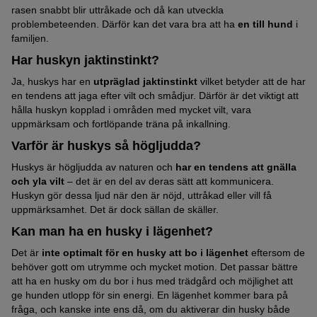
rasen snabbt blir uttråkade och då kan utveckla
problembeteenden. Därför kan det vara bra att ha
en till hund
i
familjen.
Har huskyn jaktinstinkt?
Ja, huskys har en
utpräglad jaktinstinkt
vilket betyder att de har
en tendens att jaga efter vilt och smådjur. Därför är det viktigt att
hålla huskyn kopplad i områden med mycket vilt, vara
uppmärksam och fortlöpande träna på inkallning.
Varför är huskys så högljudda?
Huskys är högljudda av naturen och
har en tendens att gnälla
och yla vilt
– det är en del av deras sätt att kommunicera.
Huskyn gör dessa ljud när den är nöjd, uttråkad eller vill få
uppmärksamhet. Det är dock sällan de skäller.
Kan man ha en husky i lägenhet?
Det är
inte optimalt för en husky att bo i lägenhet
eftersom de
behöver gott om utrymme och mycket motion. Det passar bättre
att ha en husky om du bor i hus med trädgård och möjlighet att
ge hunden utlopp för sin energi. En lägenhet kommer bara på
fråga, och kanske inte ens då, om du aktiverar din husky både