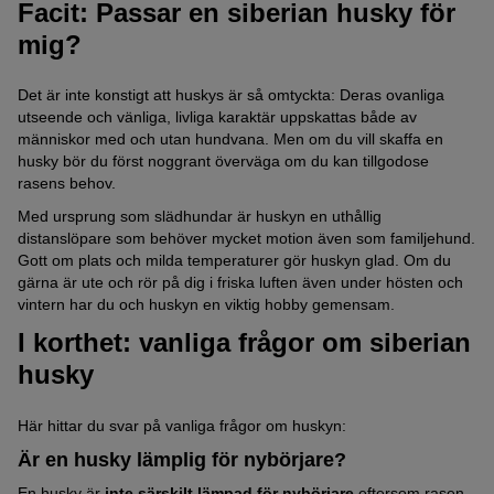
Facit: Passar en siberian husky för
mig?
Det är inte konstigt att huskys är så omtyckta: Deras ovanliga
utseende och vänliga, livliga karaktär uppskattas både av
människor med och utan hundvana. Men om du vill skaffa en
husky bör du först noggrant överväga om du kan tillgodose
rasens behov.
Med ursprung som slädhundar är huskyn en uthållig
distanslöpare som behöver mycket motion även som familjehund.
Gott om plats och milda temperaturer gör huskyn glad. Om du
gärna är ute och rör på dig i friska luften även under hösten och
vintern har du och huskyn en viktig hobby gemensam.
I korthet: vanliga frågor om siberian
husky
Här hittar du svar på vanliga frågor om huskyn:
Är en husky lämplig för nybörjare?
En husky är
inte särskilt lämpad för nybörjare
eftersom rasen