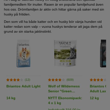
familjemedlem för inuiter. Rasen är en populär familjehund även
hos oss. Drömfamiljen är aktiv och hittar gärna på saker med sin
husky på fritiden.
Den som vill ha både katter och en husky bör vänja hunden vid
katter redan som valp – vuxna huskys tenderar att jaga dem på
grund av sin starka jaktinstinkt.
(12)
(609)
(
Briantos Adult Light
Wolf of Wilderness
Briantos Gr
Senior "Green
Adult Lax &
Fields" lamm -
14 kg
NYTT Ekonomipack:
12 kg
spannmålsfritt
4 x 1 kg
Individuellt 316,00 kr