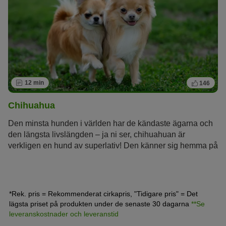
12 min
146
Chihuahua
Den minsta hunden i världen har de kändaste ägarna och
den längsta livslängden – ja ni ser, chihuahuan är
verkligen en hund av superlativ! Den känner sig hemma på
de stora scenerna, i handväskor som bärs av topstars som
Madonna, Britney Spears eller Paris Hilton. Ändå är den
mexikanska hunden chihuahua så mycket mer än bara en
lyxhund.
*Rek. pris = Rekommenderat cirkapris, "Tidigare pris" = Det
lägsta priset på produkten under de senaste 30 dagarna
**Se
leveranskostnader och leveranstid