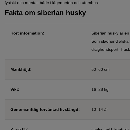
fysiskt och mentalt både i lägenheten och utomhus.
Fakta om siberian husky
Kort information:
Siberian husky är en
Som slädhund älskar 
draghundsport. Husky
Mankhöjd
:
50–60 cm
Vikt
:
16–28 kg
Genomsnittlig
förväntad livslängd:
10–14 år
Karaktär
:
vänlig, mild, kontakts