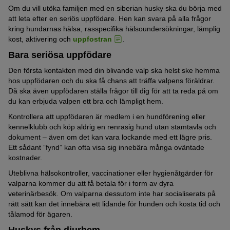
Om du vill utöka familjen med en siberian husky ska du börja med
att leta efter en seriös uppfödare. Hen kan svara på alla frågor
kring hundarnas hälsa, rasspecifika hälsoundersökningar, lämplig
kost, aktivering och
uppfostran
.
Bara seriösa uppfödare
Den första kontakten med din blivande valp ska helst ske hemma
hos uppfödaren och du ska få chans att träffa valpens föräldrar.
Då ska även uppfödaren ställa frågor till dig för att ta reda på om
du kan erbjuda valpen ett bra och lämpligt hem.
Kontrollera att uppfödaren är medlem i en hundförening eller
kennelklubb och köp aldrig en renrasig hund utan stamtavla och
dokument – även om det kan vara lockande med ett lägre pris.
Ett sådant ”fynd” kan ofta visa sig innebära många oväntade
kostnader.
Uteblivna hälsokontroller, vaccinationer eller hygienåtgärder för
valparna kommer du att få betala för i form av dyra
veterinärbesök. Om valparna dessutom inte har socialiserats på
rätt sätt kan det innebära ett lidande för hunden och kosta tid och
tålamod för ägaren.
Huskys från djurhem