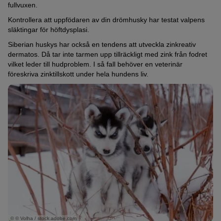
fullvuxen.
Kontrollera att uppfödaren av din drömhusky har testat valpens
släktingar för höftdysplasi.
Siberian huskys har också en tendens att utveckla zinkreativ
dermatos. Då tar inte tarmen upp tillräckligt med zink från fodret
vilket leder till hudproblem. I så fall behöver en veterinär
föreskriva zinktillskott under hela hundens liv.
© © Volha / stock.adobe.com