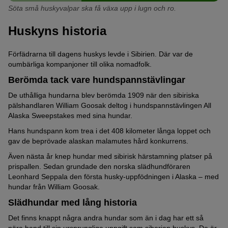
Söta små huskyvalpar ska få växa upp i lugn och ro.
Huskyns historia
Förfädrarna till dagens huskys levde i Sibirien. Där var de
oumbärliga kompanjoner till olika nomadfolk.
Berömda tack vare hundspannstävlingar
De uthålliga hundarna blev berömda 1909 när den sibiriska
pälshandlaren William Goosak deltog i hundspannstävlingen All
Alaska Sweepstakes med sina hundar.
Hans hundspann kom trea i det 408 kilometer långa loppet och
gav de beprövade alaskan malamutes hård konkurrens.
Även nästa år knep hundar med sibirisk härstamning platser på
prispallen. Sedan grundade den norska slädhundföraren
Leonhard Seppala den första husky-uppfödningen i Alaska – med
hundar från William Goosak.
Slädhundar med lång historia
Det finns knappt några andra hundar som än i dag har ett så