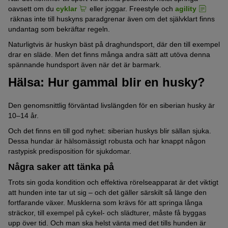
oavsett om du
cyklar
eller joggar. Freestyle och
agility
räknas inte till huskyns paradgrenar även om det självklart finns
undantag som bekräftar regeln.
Naturligtvis är huskyn bäst på draghundsport, där den till exempel
drar en släde. Men det finns många andra sätt att utöva denna
spännande hundsport även när det är barmark.
Hälsa: Hur gammal blir en husky?
Den genomsnittlig förväntad livslängden för en siberian husky är
10–14 år.
Och det finns en till god nyhet: siberian huskys blir sällan sjuka.
Dessa hundar är hälsomässigt robusta och har knappt någon
rastypisk predisposition för sjukdomar.
Några saker att tänka på
Trots sin goda kondition och effektiva rörelseapparat är det viktigt
att hunden inte tar ut sig – och det gäller särskilt så länge den
fortfarande växer. Musklerna som krävs för att springa långa
sträckor, till exempel på cykel- och slädturer, måste få byggas
upp över tid. Och man ska helst vänta med det tills hunden är