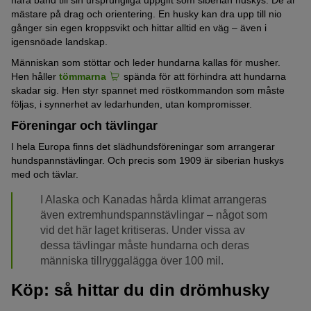
nära band till sin ursprungliga uppgift som siberian huskys. De är
mästare på drag och orientering. En husky kan dra upp till nio
gånger sin egen kroppsvikt och hittar alltid en väg – även i
igensnöade landskap.
Människan som stöttar och leder hundarna kallas för musher.
Hen håller
tömmarna
spända för att förhindra att hundarna
skadar sig. Hen styr spannet med röstkommandon som måste
följas, i synnerhet av ledarhunden, utan kompromisser.
Föreningar och tävlingar
I hela Europa finns det slädhundsföreningar som arrangerar
hundspannstävlingar. Och precis som 1909 är siberian huskys
med och tävlar.
I Alaska och Kanadas hårda klimat arrangeras
även extremhundspannstävlingar – något som
vid det här laget kritiseras. Under vissa av
dessa tävlingar måste hundarna och deras
människa tillryggalägga över 100 mil.
Köp: så hittar du din drömhusky