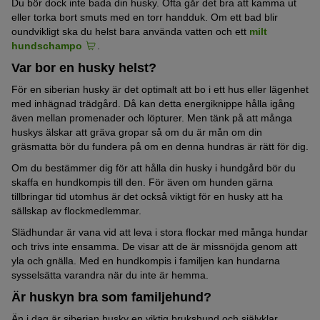
Du bör dock inte bada din husky. Ofta går det bra att kamma ut
eller torka bort smuts med en torr handduk. Om ett bad blir
oundvikligt ska du helst bara använda vatten och ett
milt
hundschampo
.
Var bor en husky helst?
För en siberian husky är det optimalt att bo i ett hus eller lägenhet
med inhägnad trädgård. Då kan detta energiknippe hålla igång
även mellan promenader och löpturer. Men tänk på att många
huskys älskar att gräva gropar så om du är mån om din
gräsmatta bör du fundera på om en denna hundras är rätt för dig.
Om du bestämmer dig för att hålla din husky i hundgård bör du
skaffa en hundkompis till den. För även om hunden gärna
tillbringar tid utomhus är det också viktigt för en husky att ha
sällskap av flockmedlemmar.
Slädhundar är vana vid att leva i stora flockar med många hundar
och trivs inte ensamma. De visar att de är missnöjda genom att
yla och gnälla. Med en hundkompis i familjen kan hundarna
sysselsätta varandra när du inte är hemma.
Är huskyn bra som familjehund?
Än i dag är siberian husky en viktig brukshund och självklar