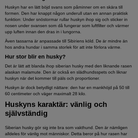
Huskyn har en lätt böjd svans som påminner om en skära till
formen. Den har knappt någon underull utan en annan praktisk
funktion: Under snöstormar rullar huskyn ihop sig och sticker in
nosen under svansen som då fungerar som luftfilter och värmer
upp luften innan den dras in i lungorna.
Även tassarna är anpassade till Sibiriens köld. De är mindre än
hos andra hundar i samma storlek för att inte förlora värme.
Hur stor blir en husky?
Det är lätt att blanda ihop siberian husky med den liknande rasen
alaskan malamute. Den är också en slädhundsspets och liknar
huskyn när det kommer till päls och proportioner.
Huskyn är dock betydligt nättare: den har en mankhöjd på 50 till
60 centimeter och väger maximalt 28 kilo.
Huskyns karaktär: vänlig och
självständig
Siberian husky gör sig inte bra som vakthund. Den är nämligen
alldeles för vänlig mot människor. Detta beror på hur rasen har