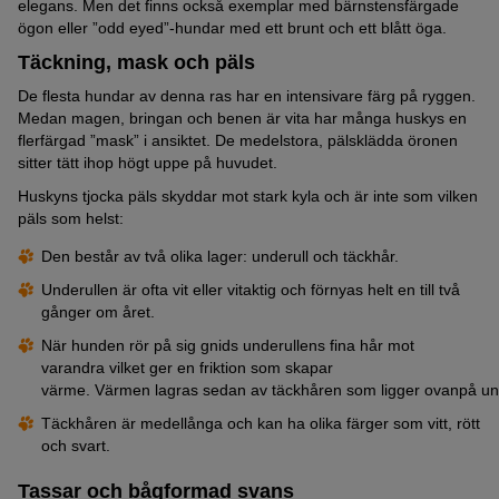
elegans. Men det finns också exemplar med bärnstensfärgade
ögon eller ”odd eyed”-hundar med ett brunt och ett blått öga.
Täckning, mask och päls
De flesta hundar av denna ras har en intensivare färg på ryggen.
Medan magen, bringan och benen är vita har många huskys en
flerfärgad ”mask” i ansiktet. De medelstora, pälsklädda öronen
sitter tätt ihop högt uppe på huvudet.
Huskyns tjocka päls skyddar mot stark kyla och är inte som vilken
päls som helst:
Den består av två olika lager: underull och täckhår.
Underullen är ofta vit eller vitaktig och förnyas helt en till två
gånger om året.
När hunden rör på sig gnids underullens fina hår mot
varandra vilket ger en friktion som skapar
värme. Värmen lagras sedan av täckhåren som ligger ovanpå un
Täckhåren är medellånga och kan ha olika färger som vitt, rött
och svart.
Tassar och bågformad svans