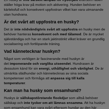
ställer höga krav på motion och aktivering. Hunden behöver en
kärleksfull och konsekvent uppfostran vilket kan vara utmanande
utan hundvana.
Är det svårt att uppfostra en husky?
Det är
inte nödvändigtvis svårt att uppfostra
en husky men de
behöver hanteras
konsekvent och med tålamod
. De är mycket
självständiga och har en stark jaktinstinkt vilket kräver en grundlig
socialisering och fortlöpande träning.
Vad kännetecknar huskyn?
Något som verkligen är fascinerande med huskyn är
det
imponerande och varglika utseendet
. Hundrasen är
dessutom känd för sin
energi, uthållighet och vänlighet
. De är
utmärkta slädhundar och kännetecknas av sina sociala
kompetenser och förmåga att
anpassa sig till kalla
temperaturer
.
Kan man ha husky som ensamhund?
Huskys är
sällskapstörstande flockdjur
som alltså behöver
sällskap och
inte tycker om att lämnas ensamma
. Att ha huskyn
som ensamhund kan vara svårt eftersom hundar av den här