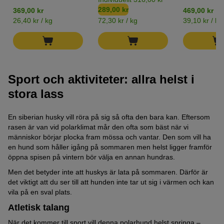
289,00 kr
369,00 kr
469,00 kr
26,40 kr / kg
72,30 kr / kg
39,10 kr / kg
Sport och aktiviteter: allra helst i
stora lass
En siberian husky vill röra på sig så ofta den bara kan. Eftersom
rasen är van vid polarklimat mår den ofta som bäst när vi
människor börjar plocka fram mössa och vantar. Den som vill ha
en hund som håller igång på sommaren men helst ligger framför
öppna spisen på vintern bör välja en annan hundras.
Men det betyder inte att huskys är lata på sommaren. Därför är
det viktigt att du ser till att hunden inte tar ut sig i värmen och kan
vila på en sval plats.
Atletisk talang
När det kommer till sport vill denna polarhund helst springa –