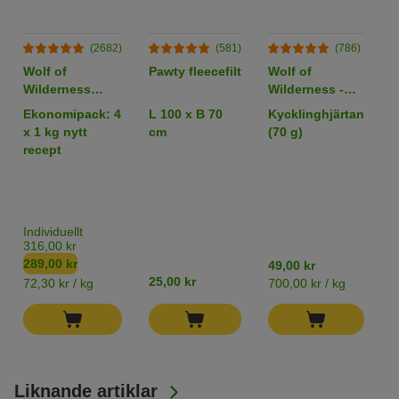
(2682)
(581)
(786)
Wolf of
Pawty fleecefilt
Wolf of
B
Wilderness
Wilderness -
W
Adult "Blue
RAW Snacks
W
Ekonomipack: 4
L 100 x B 70
Kycklinghjärtan
6
River" Lax
v
x 1 kg nytt
cm
(70 g)
b
(Bästsäljare)
recept
M
(
&
B
P
Individuellt
T
316,00 kr
289,00 kr
49,00 kr
1
25,00 kr
72,30 kr / kg
700,00 kr / kg
7
Liknande artiklar