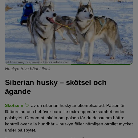
© Александр Чернышов / stock.adobe.com
Huskyn trivs bäst i flock.
Siberian husky – skötsel och
ägande
Skötseln
av en siberian husky är okomplicerad: Pälsen är
lättborstad och behöver bara lite extra uppmärksamhet under
pälsbytet. Genom att sköta om pälsen får du dessutom bättre
kontroll över alla hundhår – huskyn fäller nämligen otroligt mycket
under pälsbytet.