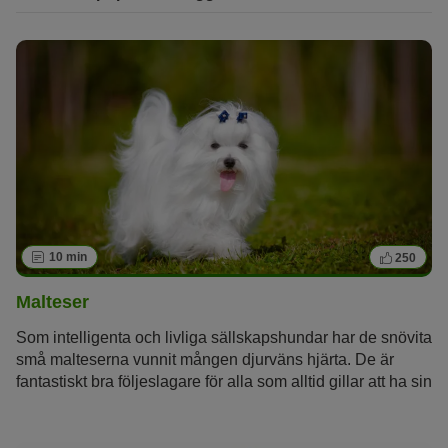
10 min
250
Malteser
Som intelligenta och livliga sällskapshundar har de snövita
små malteserna vunnit mången djurväns hjärta. De är
fantastiskt bra följeslagare för alla som alltid gillar att ha sin
fyrbenta vän omkring sig och som gillar att ta hand om
deras silkeslena päls.